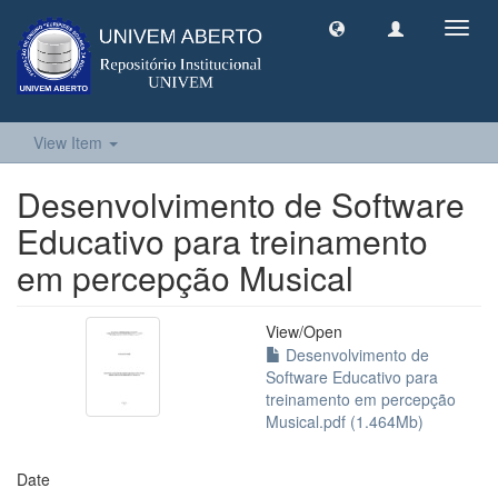
Toggl
navig
View Item
Desenvolvimento de Software
Educativo para treinamento
em percepção Musical
View/
Open
Desenvolvimento de
Software Educativo para
treinamento em percepção
Musical.pdf (1.464Mb)
Date