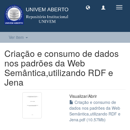
Toggl
navig
Ver item
Criação e consumo de dados
nos padrões da Web
Semântica,utilizando RDF e
Jena
Visualizar/
Abrir
Criação e consumo de
dados nos padrões da Web
Semântica,utilizando RDF e
Jena.pdf (10.57Mb)