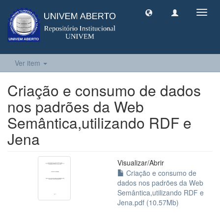
Toggl
navig
Ver item
Criação e consumo de dados
nos padrões da Web
Semântica,utilizando RDF e
Jena
Visualizar/
Abrir
Criação e consumo de
dados nos padrões da Web
Semântica,utilizando RDF e
Jena.pdf (10.57Mb)