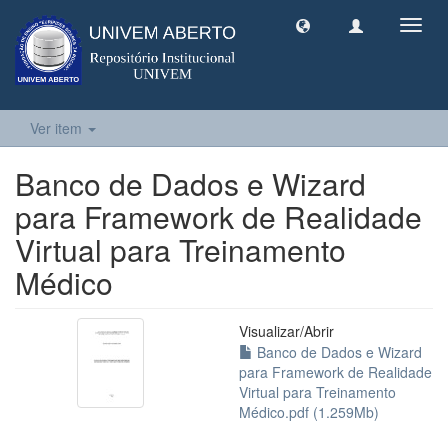
Toggl
navig
Ver item
Banco de Dados e Wizard
para Framework de Realidade
Virtual para Treinamento
Médico
Visualizar/
Abrir
Banco de Dados e Wizard
para Framework de Realidade
Virtual para Treinamento
Médico.pdf (1.259Mb)