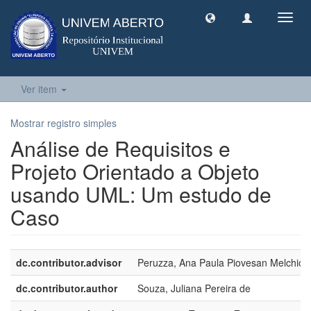
Toggl
navig
Ver item
Mostrar registro simples
Análise de Requisitos e
Projeto Orientado a Objeto
usando UML: Um estudo de
Caso
dc.contributor.advisor
Peruzza, Ana Paula Piovesan Melchiori
dc.contributor.author
Souza, Juliana Pereira de