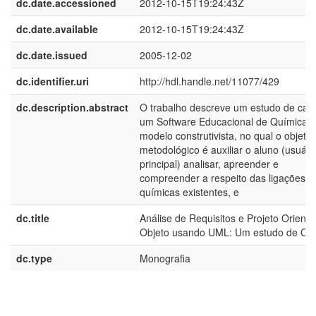
dc.date.accessioned
2012-10-15T19:24:43Z
dc.date.available
2012-10-15T19:24:43Z
dc.date.issued
2005-12-02
dc.identifier.uri
http://hdl.handle.net/11077/429
dc.description.abstract
O trabalho descreve um estudo de cas
um Software Educacional de Química, 
modelo construtivista, no qual o objetiv
metodológico é auxiliar o aluno (usuári
principal) analisar, apreender e
compreender a respeito das ligações
químicas existentes, e
dc.title
Análise de Requisitos e Projeto Orient
Objeto usando UML: Um estudo de Ca
dc.type
Monografia