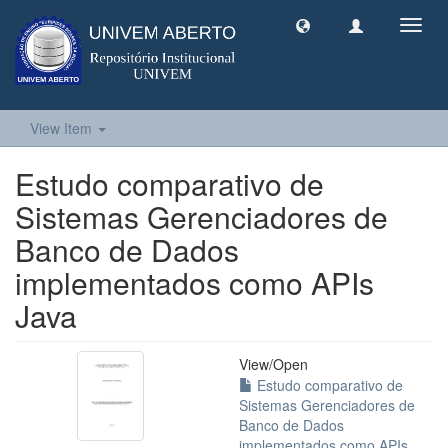
Toggl
navig
View Item
Estudo comparativo de
Sistemas Gerenciadores de
Banco de Dados
implementados como APIs
Java
View/
Open
Estudo comparativo de
Sistemas Gerenciadores de
Banco de Dados
implementados como APIs