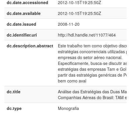
dc.date.accessioned
2012-10-15T19:25:50Z
dc.date.available
2012-10-15T19:25:50Z
dc.date.issued
2008-11-20
dc.identifier.uri
http://hdl.handle.net/11077/464
dc.description.abstract
Este trabalho tem como objetivo discuti
estratégias concorrenciais utilizadas pe
empresas do setor aéreo nacional.
Especificamente, busca-se discutir as
estratégias das empresas Tam e Gol, a
partir das estratégias genéricas de Port
bem como aval
dc.title
Análise das Estratégias das Duas Maio
Companhias Aéreas do Brasil: TAM e 
dc.type
Monografia