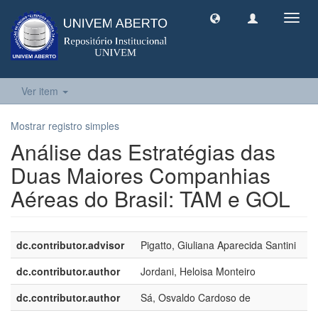
Toggl
navig
Ver item
Mostrar registro simples
Análise das Estratégias das
Duas Maiores Companhias
Aéreas do Brasil: TAM e GOL
dc.contributor.advisor
Pigatto, Giuliana Aparecida Santini
dc.contributor.author
Jordani, Heloisa Monteiro
dc.contributor.author
Sá, Osvaldo Cardoso de