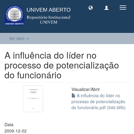
Toggl
navig
Ver item
A influência do líder no
processo de potencialização
do funcionário
Visualizar/
Abrir
A influência do líder no
processo de potencialização
do funcionário.pdf (546.6Kb)
Data
2009-12-02