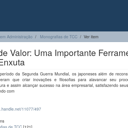
 em Administração
Monografias de TCC
Ver item
e Valor: Uma Importante Ferram
Enxuta
período da Segunda Guerra Mundial, os japoneses além de reconst
iveram que criar inovações e filosofias para alavancar seu pro
ra e assim alcançar sucesso na área empresarial, satisfazendo seus 
ndo com
dl.handle.net/11077/497
ons
fias de TCC
[121]