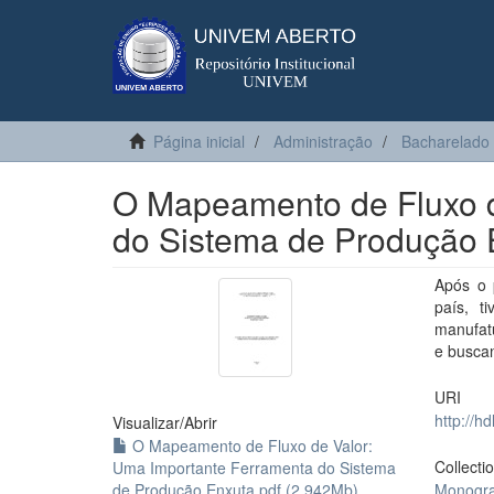
Página inicial
Administração
Bacharelado
O Mapeamento de Fluxo d
do Sistema de Produção 
Após o 
país, t
manufatu
e busca
URI
http://h
Visualizar/
Abrir
O Mapeamento de Fluxo de Valor:
Collecti
Uma Importante Ferramenta do Sistema
de Produção Enxuta.pdf (2.942Mb)
Monogra