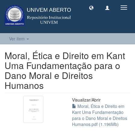
Toggl
navig
Ver item
Moral, Ética e Direito em Kant
Uma Fundamentação para o
Dano Moral e Direitos
Humanos
Visualizar/
Abrir
Moral, Ética e Direito em
Kant Uma Fundamentação
para o Dano Moral e Direitos
Humanos.pdf (1.196Mb)