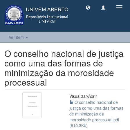
Toggl
navig
Ver item
O conselho nacional de justiça
como uma das formas de
minimização da morosidade
processual
Visualizar/
Abrir
O conselho nacional de
justiça como uma das formas
de minimização da
morosidade processual.pdf
(610.3Kb)