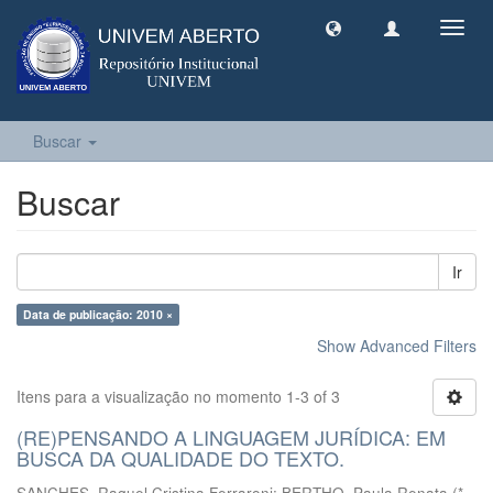
Toggl
navig
Buscar
Buscar
Ir
Data de publicação: 2010 ×
Show Advanced Filters
Itens para a visualização no momento 1-3 of 3
(RE)PENSANDO A LINGUAGEM JURÍDICA: EM
BUSCA DA QUALIDADE DO TEXTO.
SANCHES, Raquel Cristina Ferraroni
;
BERTHO, Paula Renata
(
*