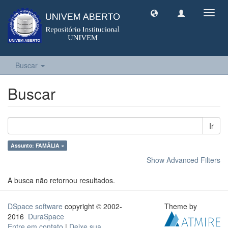
Toggl
navig
Buscar
Buscar
Ir
Assunto: FAMÃLIA ×
Show Advanced Filters
A busca não retornou resultados.
DSpace software
copyright © 2002-
Theme by
2016
DuraSpace
Entre em contato
|
Deixe sua