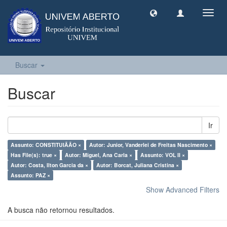
Toggl
navig
Buscar
Buscar
Ir
Assunto: CONSTITUIÃÃO ×
Autor: Junior, Vanderlei de Freitas Nascimento ×
Has File(s): true ×
Autor: Miguel, Ana Carla ×
Assunto: VOL II ×
Autor: Costa, Ilton Garcia da ×
Autor: Borcat, Juliana Cristina ×
Assunto: PAZ ×
Show Advanced Filters
A busca não retornou resultados.