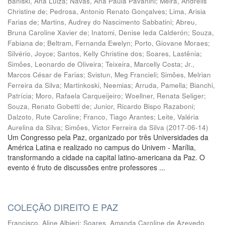
Baniski, Ana Luiza
;
Navas, Ana Paula Pavanini
;
Meira, Andrélis
Christine de
;
Pedrosa, Antonio Renato Gonçalves
;
Lima, Arisia
Farias de
;
Martins, Audrey do Nascimento Sabbatini
;
Abreu,
Bruna Caroline Xavier de
;
Inatomi, Denise Ieda Calderón
;
Souza,
Fabiana de
;
Beltram, Fernanda Ewelyn
;
Porto, Giovane Moraes
;
Silvério, Joyce
;
Santos, Kelly Christine dos
;
Soares, Lastênia
;
Simões, Leonardo de Oliveira
;
Teixeira, Marcelly Costa
;
Jr.,
Marcos César de Farias
;
Svistun, Meg Francieli
;
Simões, Melrian
Ferreira da Silva
;
Martinkoski, Neemias
;
Arruda, Pamella
;
Bianchi,
Patrícia
;
Moro, Rafaela Carqueijeiro
;
Woellner, Renata Seliger
;
Souza, Renato Gobetti de
;
Junior, Ricardo Bispo Razaboni
;
Dalzoto, Rute Caroline
;
Franco, Tiago Arantes
;
Leite, Valéria
Aurelina da Silva
;
Simões, Victor Ferreira da Silva
(
2017-06-14
)
Um Congresso pela Paz, organizado por três Universidades da
América Latina e realizado no campus do Univem - Marília,
transformando a cidade na capital latino-americana da Paz. O
evento é fruto de discussões entre professores ...
COLEÇÃO DIREITO E PAZ
Francisco, Aline Albieri
;
Soares, Amanda Caroline de Azevedo