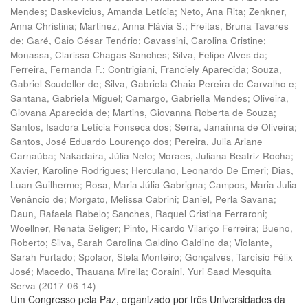
Mendes
;
Daskevicius, Amanda Letícia
;
Neto, Ana Rita
;
Zenkner,
Anna Christina
;
Martinez, Anna Flávia S.
;
Freitas, Bruna Tavares
de
;
Garé, Caio César Tenório
;
Cavassini, Carolina Cristine
;
Monassa, Clarissa Chagas Sanches
;
Silva, Felipe Alves da
;
Ferreira, Fernanda F.
;
Contrigiani, Franciely Aparecida
;
Souza,
Gabriel Scudeller de
;
Silva, Gabriela Chaia Pereira de Carvalho e
;
Santana, Gabriela Miguel
;
Camargo, Gabriella Mendes
;
Oliveira,
Giovana Aparecida de
;
Martins, Giovanna Roberta de Souza
;
Santos, Isadora Letícia Fonseca dos
;
Serra, Janaínna de Oliveira
;
Santos, José Eduardo Lourenço dos
;
Pereira, Julia Ariane
Carnaúba
;
Nakadaira, Júlia Neto
;
Moraes, Juliana Beatriz Rocha
;
Xavier, Karoline Rodrigues
;
Herculano, Leonardo De Emeri
;
Dias,
Luan Guilherme
;
Rosa, Maria Júlia Gabrigna
;
Campos, Maria Julia
Venâncio de
;
Morgato, Melissa Cabrini
;
Daniel, Perla Savana
;
Daun, Rafaela Rabelo
;
Sanches, Raquel Cristina Ferraroni
;
Woellner, Renata Seliger
;
Pinto, Ricardo Vilariço Ferreira
;
Bueno,
Roberto
;
Silva, Sarah Carolina Galdino Galdino da
;
Violante,
Sarah Furtado
;
Spolaor, Stela Monteiro
;
Gonçalves, Tarcísio Félix
José
;
Macedo, Thauana Mirella
;
Coraini, Yuri Saad Mesquita
Serva
(
2017-06-14
)
Um Congresso pela Paz, organizado por três Universidades da