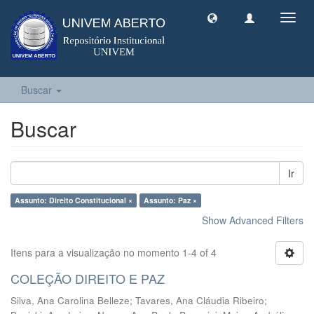
Toggl
navig
Buscar
Buscar
Ir
Assunto: Direito Constitucional ×
Assunto: Paz ×
Show Advanced Filters
Itens para a visualização no momento 1-4 of 4
COLEÇÃO DIREITO E PAZ
Silva, Ana Carolina Belleze
;
Tavares, Ana Cláudia Ribeiro
;