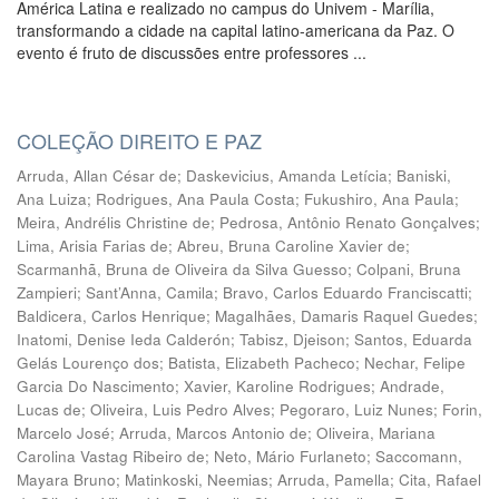
América Latina e realizado no campus do Univem - Marília,
transformando a cidade na capital latino-americana da Paz. O
evento é fruto de discussões entre professores ...
COLEÇÃO DIREITO E PAZ
Arruda, Allan César de
;
Daskevicius, Amanda Letícia
;
Baniski,
Ana Luiza
;
Rodrigues, Ana Paula Costa
;
Fukushiro, Ana Paula
;
Meira, Andrélis Christine de
;
Pedrosa, Antônio Renato Gonçalves
;
Lima, Arisia Farias de
;
Abreu, Bruna Caroline Xavier de
;
Scarmanhã, Bruna de Oliveira da Silva Guesso
;
Colpani, Bruna
Zampieri
;
Sant’Anna, Camila
;
Bravo, Carlos Eduardo Franciscatti
;
Baldicera, Carlos Henrique
;
Magalhães, Damaris Raquel Guedes
;
Inatomi, Denise Ieda Calderón
;
Tabisz, Djeison
;
Santos, Eduarda
Gelás Lourenço dos
;
Batista, Elizabeth Pacheco
;
Nechar, Felipe
Garcia Do Nascimento
;
Xavier, Karoline Rodrigues
;
Andrade,
Lucas de
;
Oliveira, Luis Pedro Alves
;
Pegoraro, Luiz Nunes
;
Forin,
Marcelo José
;
Arruda, Marcos Antonio de
;
Oliveira, Mariana
Carolina Vastag Ribeiro de
;
Neto, Mário Furlaneto
;
Saccomann,
Mayara Bruno
;
Matinkoski, Neemias
;
Arruda, Pamella
;
Cita, Rafael