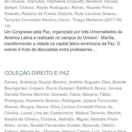
de Oliveira
;
Vilarrubia, Raphaella Cinquetti
;
Woellner, Renata
Seliger
;
Chávez, Reyler Rodríguez
;
Alonso, Ricardo Pinha
;
Estevão, Roberto da Freiria
;
Dalzoto, Rute Caroline
;
Soares,
Tamyres Conceição Paulino
;
Caron, Thiago Medeiros
(
2017-06-
14
)
Um Congresso pela Paz, organizado por três Universidades da
América Latina e realizado no campus do Univem - Marília,
transformando a cidade na capital latino-americana da Paz. O
evento é fruto de discussões entre professores ...
COLEÇÃO DIREITO E PAZ
Ramos, Andrezza Souza
;
Martino, Antônio Augusto
;
Dias, Brenda
Baumgarten
;
Colpani, Bruna Zampieri
;
Baldinoti, Bruno
;
Gomes,
Daniela Ramos Marinho
;
Azevedo, Fabio
;
Navarro, Fábio
;
Rodrigues, Humberto Alvares
;
Rodrigues, Juliana Fernandes
Alvares
;
Borges, Karina
;
Silva, Larissa Coradetti Palma da
;
Oliveira, Lucas Lima de
;
Castanheira, Mateus Tavares
;
Martins,
Natalia de Oliveira
;
Fontana, Nathália
;
Miguel, Nathália Freire
Arten
;
Junior, Nivaldo Fernandes Gualda
;
Rezende, Otávio
;
Follone, Renata Ap.
;
Mozaner, Victoria Cássia
;
Luiz, Vinicius Silva