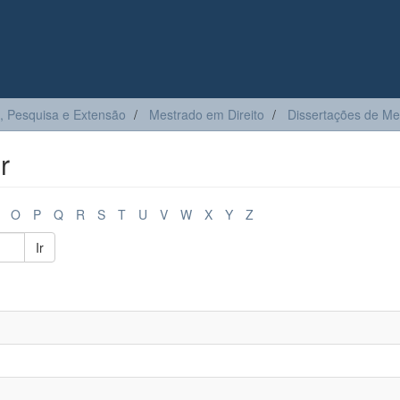
, Pesquisa e Extensão
Mestrado em Direito
Dissertações de Me
r
O
P
Q
R
S
T
U
V
W
X
Y
Z
Ir