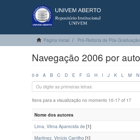
Página inicial
Pró-Reitoria de Pós-Graduação
Navegação 2006 por auto
0-9
A
B
C
D
E
F
G
H
I
J
K
L
M
N
Itens para a visualização no momento 10-17 of 17
Nome dos autores
Lima, Vilma Aparecida de
[1]
Martinez, Vinício Carrilho
[1]