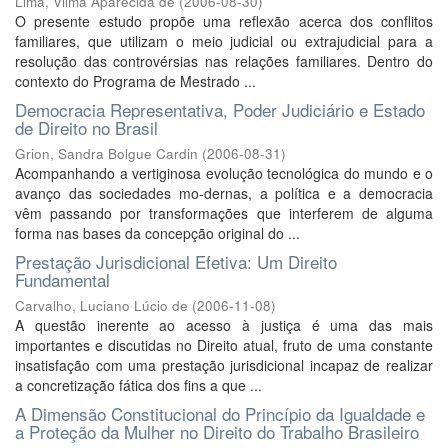
Lima, Vilma Aparecida de
(
2006-08-30
)
O presente estudo propõe uma reflexão acerca dos conflitos
familiares, que utilizam o meio judicial ou extrajudicial para a
resolução das controvérsias nas relações familiares. Dentro do
contexto do Programa de Mestrado ...
Democracia Representativa, Poder Judiciário e Estado
de Direito no Brasil
Grion, Sandra Bolgue Cardin
(
2006-08-31
)
Acompanhando a vertiginosa evolução tecnológica do mundo e o
avanço das sociedades mo-dernas, a política e a democracia
vêm passando por transformações que interferem de alguma
forma nas bases da concepção original do ...
Prestação Jurisdicional Efetiva: Um Direito
Fundamental
Carvalho, Luciano Lúcio de
(
2006-11-08
)
A questão inerente ao acesso à justiça é uma das mais
importantes e discutidas no Direito atual, fruto de uma constante
insatisfação com uma prestação jurisdicional incapaz de realizar
a concretização fática dos fins a que ...
A Dimensão Constitucional do Princípio da Igualdade e
a Proteção da Mulher no Direito do Trabalho Brasileiro