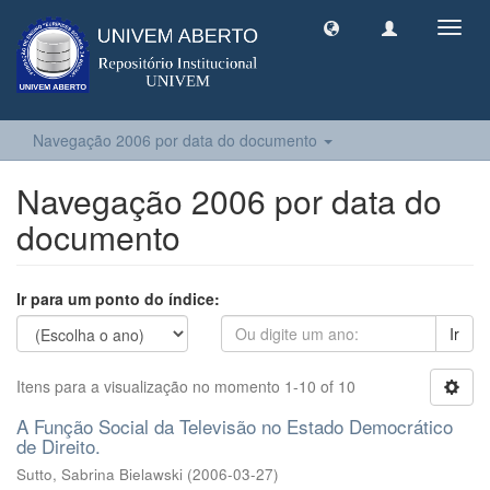
Toggl
navig
Navegação 2006 por data do documento
Navegação 2006 por data do
documento
Ir para um ponto do índice:
Ir
Itens para a visualização no momento 1-10 of 10
A Função Social da Televisão no Estado Democrático
de Direito.
Sutto, Sabrina Bielawski
(
2006-03-27
)