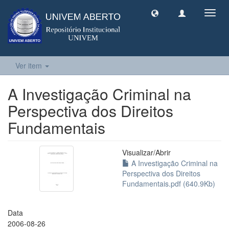
Toggl
navig
Ver item
A Investigação Criminal na
Perspectiva dos Direitos
Fundamentais
Visualizar/
Abrir
A Investigação Criminal na
Perspectiva dos Direitos
Fundamentais.pdf (640.9Kb)
Data
2006-08-26