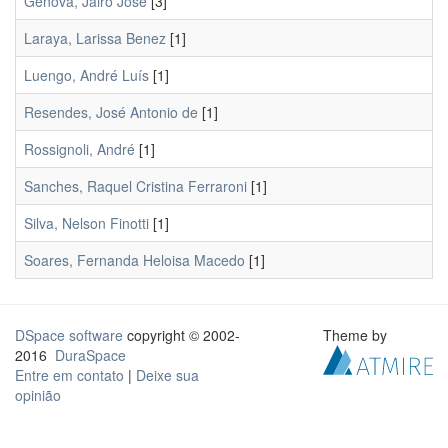
Gênova, Jairo José
[3]
Laraya, Larissa Benez
[1]
Luengo, André Luís
[1]
Resendes, José Antonio de
[1]
Rossignoli, André
[1]
Sanches, Raquel Cristina Ferraroni
[1]
Silva, Nelson Finotti
[1]
Soares, Fernanda Heloisa Macedo
[1]
DSpace software
copyright © 2002-
Theme by
2016
DuraSpace
Entre em contato
|
Deixe sua
opinião