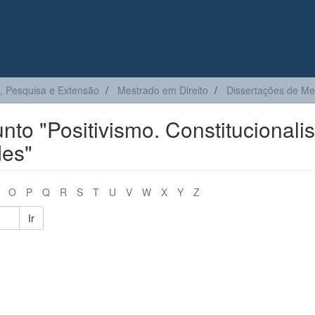
, Pesquisa e Extensão
Mestrado em Direito
Dissertações de Me
to "Positivismo. Constitucionali
es"
O
P
Q
R
S
T
U
V
W
X
Y
Z
Ir