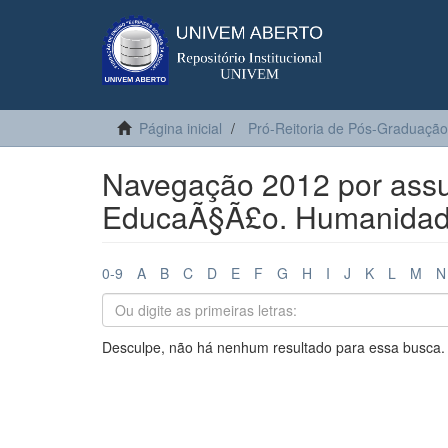
Página inicial
Pró-Reitoria de Pós-Graduação
Navegação 2012 por assun
EducaÃ§Ã£o. Humanidad
0-9
A
B
C
D
E
F
G
H
I
J
K
L
M
N
Desculpe, não há nenhum resultado para essa busca.