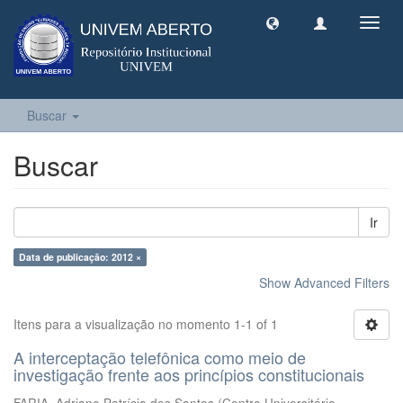
Toggl
navig
Buscar
Buscar
Ir
Data de publicação: 2012 ×
Show Advanced Filters
Itens para a visualização no momento 1-1 of 1
A interceptação telefônica como meio de
investigação frente aos princípios constitucionais
FARIA, Adriane Patrícia dos Santos
(
Centro Universitário