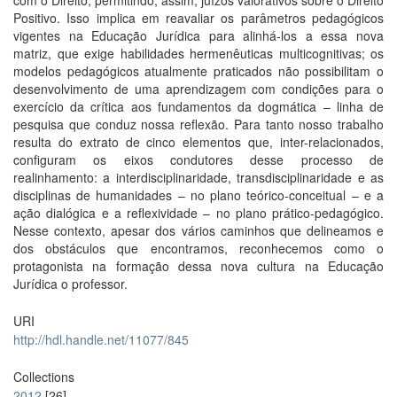
com o Direito, permitindo, assim, juízos valorativos sobre o Direito
Positivo. Isso implica em reavaliar os parâmetros pedagógicos
vigentes na Educação Jurídica para alinhá-los a essa nova
matriz, que exige habilidades hermenêuticas multicognitivas; os
modelos pedagógicos atualmente praticados não possibilitam o
desenvolvimento de uma aprendizagem com condições para o
exercício da crítica aos fundamentos da dogmática – linha de
pesquisa que conduz nossa reflexão. Para tanto nosso trabalho
resulta do extrato de cinco elementos que, inter-relacionados,
configuram os eixos condutores desse processo de
realinhamento: a interdisciplinaridade, transdisciplinaridade e as
disciplinas de humanidades – no plano teórico-conceitual – e a
ação dialógica e a reflexividade – no plano prático-pedagógico.
Nesse contexto, apesar dos vários caminhos que delineamos e
dos obstáculos que encontramos, reconhecemos como o
protagonista na formação dessa nova cultura na Educação
Jurídica o professor.
URI
http://hdl.handle.net/11077/845
Collections
2012
[26]