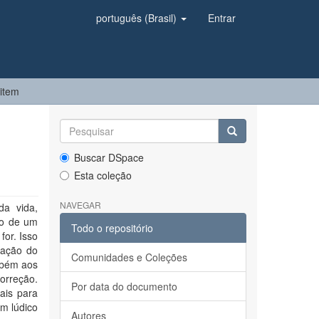
português (Brasil)
Entrar
 item
Buscar DSpace
Esta coleção
NAVEGAR
da vida,
ão de um
Todo o repositório
for. Isso
iação do
Comunidades e Coleções
mbém aos
orreção.
Por data do documento
ais para
em lúdico
Autores