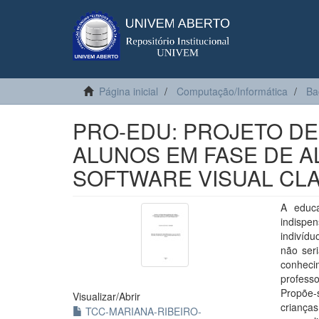
Página inicial
Computação/Informática
Ba
PRO-EDU: PROJETO DE
ALUNOS EM FASE DE A
SOFTWARE VISUAL CL
A educa
indispe
indivídu
não ser
conheci
profess
Propõe-
Visualizar/
Abrir
crianças
TCC-MARIANA-RIBEIRO-