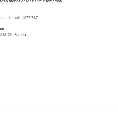
liação menos desgastante e temerosa.
dl.handle.net/11077/887
ons
fias de TCC
[72]