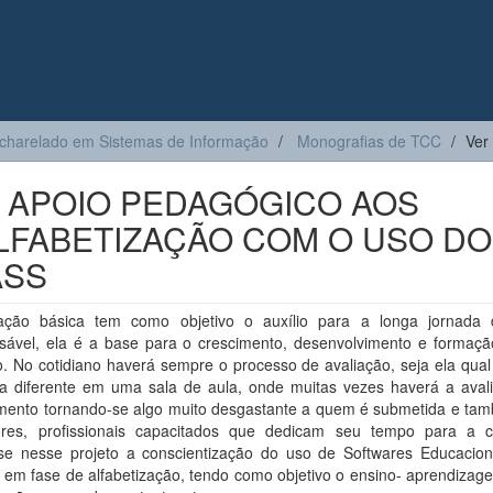
charelado em Sistemas de Informação
Monografias de TCC
Ver
 APOIO PEDAGÓGICO AOS
LFABETIZAÇÃO COM O USO DO
ASS
ção básica tem como objetivo o auxílio para a longa jornada 
nsável, ela é a base para o crescimento, desenvolvimento e formaç
o. No cotidiano haverá sempre o processo de avaliação, seja ela qual 
ia diferente em uma sala de aula, onde muitas vezes haverá a aval
mento tornando-se algo muito desgastante a quem é submetida e ta
ores, profissionais capacitados que dedicam seu tempo para a c
se nesse projeto a conscientização do uso de Softwares Educacion
 em fase de alfabetização, tendo como objetivo o ensino- aprendizag