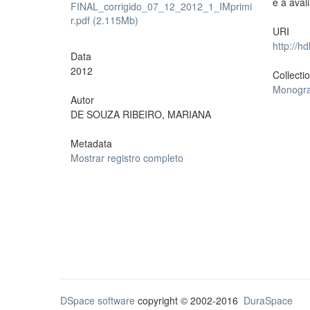
e a ava
FINAL_corrigido_07_12_2012_1_IMprimi
r.pdf (2.115Mb)
URI
http://h
Data
2012
Collecti
Monogra
Autor
DE SOUZA RIBEIRO, MARIANA
Metadata
Mostrar registro completo
DSpace software
copyright © 2002-2016
DuraSpace