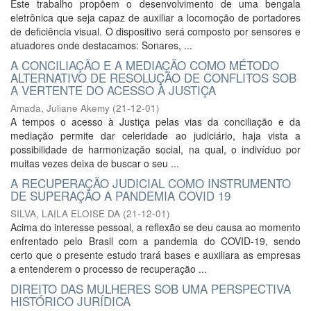
Este trabalho propõem o desenvolvimento de uma bengala
eletrônica que seja capaz de auxiliar a locomoção de portadores
de deficiência visual. O dispositivo será composto por sensores e
atuadores onde destacamos: Sonares, ...
A CONCILIAÇÃO E A MEDIAÇÃO COMO MÉTODO
ALTERNATIVO DE RESOLUÇÃO DE CONFLITOS SOB
A VERTENTE DO ACESSO À JUSTIÇA
Amada, Juliane Akemy
(
21-12-01
)
A tempos o acesso à Justiça pelas vias da conciliação e da
mediação permite dar celeridade ao judiciário, haja vista a
possibilidade de harmonização social, na qual, o indivíduo por
muitas vezes deixa de buscar o seu ...
A RECUPERAÇÃO JUDICIAL COMO INSTRUMENTO
DE SUPERAÇÃO A PANDEMIA COVID 19
SILVA, LAILA ELOISE DA
(
21-12-01
)
Acima do interesse pessoal, a reflexão se deu causa ao momento
enfrentado pelo Brasil com a pandemia do COVID-19, sendo
certo que o presente estudo trará bases e auxiliara as empresas
a entenderem o processo de recuperação ...
DIREITO DAS MULHERES SOB UMA PERSPECTIVA
HISTÓRICO JURÍDICA