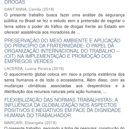
DROGAS
SANT'ANNA, Camila
(
2018
)
O presente trabalho busca fazer uma análise da segurança
pública no Brasil se fez o estudo sem a pretensão de esgotar o
tema sobre o poder do tráfico de drogas frente ao Estado em
oferecer assistência aos moradores de ...
PRESERVAÇÃO DO MEIO AMBIENTE E APLICAÇÃO
DO PRINCÍPIO DA FRATERNIDADE: O PAPEL DA
ORGANIZAÇÃO INTERNACIONAL DO TRABALHO –
(OIT) NA IMPLEMENTAÇÃO E PROMOÇÃO DOS
EMPREGOS VERDES
LACERDA, Luana Pereira
(
2018
)
O aquecimento global coloca em risco a própria existência dos
seres humanos e de todo o ecossistema. Além disso, com as
mudanças climáticas associadas aos desperdícios e à
distribuição dos recursos naturais pela ação humana, ...
FLEXIBILIZAÇÃO DAS NORMAS TRABALHISTAS: A
INFLUÊNCIA DA GLOBALIZAÇÃO NOS ASPECTOS
POSITIVOS E NEGATIVOS EM FACE DA DIGNIDADE
HUMANA DO TRABALHADOR.
MARCARI, Elisangela
(
2018
)
O presente trabalho, seguindo a linha de pesquisa: construção do