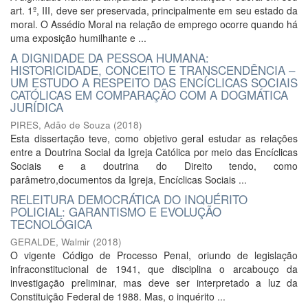
art. 1º, III, deve ser preservada, principalmente em seu estado da
moral. O Assédio Moral na relação de emprego ocorre quando há
uma exposição humilhante e ...
A DIGNIDADE DA PESSOA HUMANA:
HISTORICIDADE, CONCEITO E TRANSCENDÊNCIA –
UM ESTUDO A RESPEITO DAS ENCÍCLICAS SOCIAIS
CATÓLICAS EM COMPARAÇÃO COM A DOGMÁTICA
JURÍDICA
PIRES, Adão de Souza
(
2018
)
Esta dissertação teve, como objetivo geral estudar as relações
entre a Doutrina Social da Igreja Católica por meio das Encíclicas
Sociais e a doutrina do Direito tendo, como
parâmetro,documentos da Igreja, Encíclicas Sociais ...
RELEITURA DEMOCRÁTICA DO INQUÉRITO
POLICIAL: GARANTISMO E EVOLUÇÃO
TECNOLÓGICA
GERALDE, Walmir
(
2018
)
O vigente Código de Processo Penal, oriundo de legislação
infraconstitucional de 1941, que disciplina o arcabouço da
investigação preliminar, mas deve ser interpretado a luz da
Constituição Federal de 1988. Mas, o inquérito ...