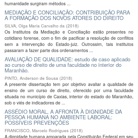
humanidade surgiram métodos ...
MEDIAÇÃO E CONCILIAÇÃO: CONTRIBUIÇÃO PARA
A FORMAÇÃO DOS NOVOS ATORES DO DIREITO
SILVA, Olga Maria Carvalho da
(
2018
)
Os Institutos da Mediação e Conciliação estão presentes no
cotidiano forense, com o fim de pacificar a resolução de conflitos
sem a intervenção do Estado-juiz. Outrossim, tais institutos
passaram a fazer parte dos ordenamentos ...
AVALIAÇÃO DE QUALIDADE: estudo de caso aplicado
ao curso de direito de uma faculdade no interior do
Maranhão.
PINTO, Anderson de Sousa
(
2018
)
A presente dissertação tem por objetivo avaliar a qualidade de
ensino de um curso de direito, oferecido por uma faculdade
situada no município de Caxias, interior do estado do Maranhão,
sob o viés de indicadores de ...
ASSÉDIO MORAL, A AFRONTA À DIGNIDADE DA
PESSOA HUMANA NO AMBIENTE LABORAL:
POSSÍVEIS PREVENÇÕES
FRANCISCO, Marcelo Rodrigues
(
2018
)
A dignidade humana amparada pela Constituição Federal em seu