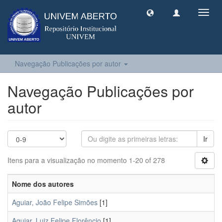
Toggl
navig
Navegação Publicações por autor
Navegação Publicações por
autor
Ir
Itens para a visualização no momento 1-20 of 278
Nome dos autores
Aguiar, João Felipe Simões
[1]
Aguiar, Luiz Felipe Florêncio
[1]