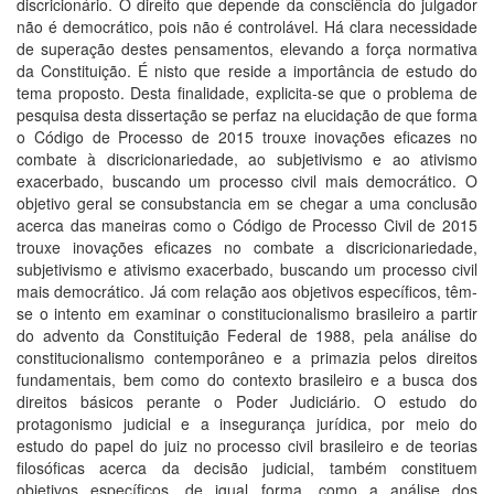
discricionário. O direito que depende da consciência do julgador
não é democrático, pois não é controlável. Há clara necessidade
de superação destes pensamentos, elevando a força normativa
da Constituição. É nisto que reside a importância de estudo do
tema proposto. Desta finalidade, explicita-se que o problema de
pesquisa desta dissertação se perfaz na elucidação de que forma
o Código de Processo de 2015 trouxe inovações eficazes no
combate à discricionariedade, ao subjetivismo e ao ativismo
exacerbado, buscando um processo civil mais democrático. O
objetivo geral se consubstancia em se chegar a uma conclusão
acerca das maneiras como o Código de Processo Civil de 2015
trouxe inovações eficazes no combate a discricionariedade,
subjetivismo e ativismo exacerbado, buscando um processo civil
mais democrático. Já com relação aos objetivos específicos, têm-
se o intento em examinar o constitucionalismo brasileiro a partir
do advento da Constituição Federal de 1988, pela análise do
constitucionalismo contemporâneo e a primazia pelos direitos
fundamentais, bem como do contexto brasileiro e a busca dos
direitos básicos perante o Poder Judiciário. O estudo do
protagonismo judicial e a insegurança jurídica, por meio do
estudo do papel do juiz no processo civil brasileiro e de teorias
filosóficas acerca da decisão judicial, também constituem
objetivos específicos, de igual forma, como a análise dos