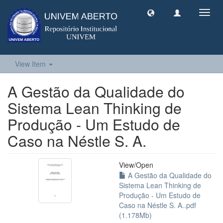
Toggl
navig
View Item
A Gestão da Qualidade do
Sistema Lean Thinking de
Produção - Um Estudo de
Caso na Néstle S. A.
View/
Open
A Gestão da Qualidade do
Sistema Lean Thinking de
Produção - Um Estudo de
Caso na Néstle S. A..pdf
(1.178Mb)