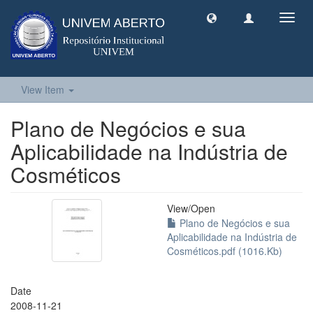
Toggl
navig
View Item
Plano de Negócios e sua
Aplicabilidade na Indústria de
Cosméticos
View/
Open
Plano de Negócios e sua
Aplicabilidade na Indústria de
Cosméticos.pdf (1016.Kb)
Date
2008-11-21