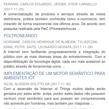
FERRARI, CARLOS EDUARDO
;
JATOBÁ, VITOR CARNELLO
(
2017-11-29
)
A comercialização de produtos e serviços através de meios
eletrônicos, prática também conhecida como e-commerce, tem
crescido de forma exponencial nos últimos anos. De acordo com
pesquisa realizada pela PwC (Pricewaterhouse ...
POLTRONEANDO
HORDANE, CARLOS HENRIQUE DE ALMEIDA
;
TYLISZCZAK,
KAMIL PIOTR
;
SAITO, LEONARDO MURATA
(
2017-11-28
)
A internet vem facilitando progressivamente a integração do
público com as mais diversas áreas do entretenimento. Com a
disponibilização da tecnologia digital, cada vez mais acessível ao
público através de ferramentas como ...
IMPLEMENTAÇÃO DE UM MOTOR SEMÂNTICO PARA
AMBIENTES IOT
SILVA, ALISSON SOLITTO DA
(
2017-11-30
)
Com a ascensão da Internet of Things muitos dados serão
gerados por estes ambi- entes, porém estes dados não possuem
nenhum nível semântico para que possam ser compreensíveis
não somente por humanos, mas também por máquinas ...