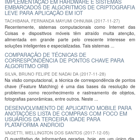
IMPLEMENTAÇÃO EM HARDWARE E SISTEMAS
EMBARCADOS DE ALGORITMOS DE CRIPTOGRAFIA
LEVE PARA APLICAÇÃO EM IOT
TACHIBANA, FERNANDA MAYUMI OHNUMA
(
2017-11-27
)
Recentemente, sistemas computacionais como Internet das
Coisas e dispositivos móveis têm atraído muita atenção,
alimentada em grande parte pelo crescente interesse em
soluções inteligentes e especializadas. Tais sistemas ...
COMPARAÇÃO DE TÉCNICAS DE
CORRESPONDÊNCIA DE PONTOS CHAVE PARA
ALGORITMO ORB
SILVA, BRUNO FELIPE DE NADAI DA
(
2017-11-28
)
Na visão computacional, a técnica de correspondência de pontos
chave (Feature Matching) é uma das bases da resolução de
problemas como reconhecimento e rastreamento de objetos,
fotografias panorâmicas, entre outros. Neste ...
DESENVOLVIMENTO DE APLICATIVO MOBILE PARA
ANOTAÇÕES LISTA DE COMPRAS COM FOCO EM
USUÁRIOS DA TERCEIRA IDADE PARA
PLATAFORMA ANDROID
VAGETTI, WELLINGTON DOS SANTOS
(
2017-12-05
)
O quantitativo de informações geradas, hoje, em um único dia,