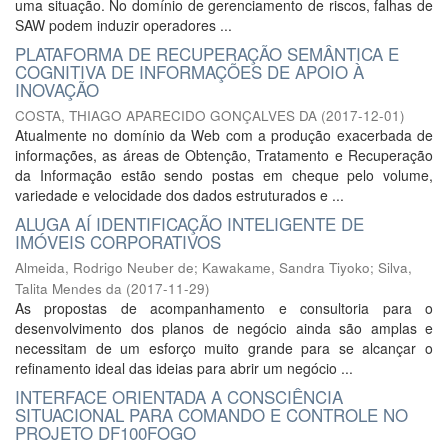
uma situação. No domínio de gerenciamento de riscos, falhas de
SAW podem induzir operadores ...
PLATAFORMA DE RECUPERAÇÃO SEMÂNTICA E
COGNITIVA DE INFORMAÇÕES DE APOIO À
INOVAÇÃO
COSTA, THIAGO APARECIDO GONÇALVES DA
(
2017-12-01
)
Atualmente no domínio da Web com a produção exacerbada de
informações, as áreas de Obtenção, Tratamento e Recuperação
da Informação estão sendo postas em cheque pelo volume,
variedade e velocidade dos dados estruturados e ...
ALUGA AÍ IDENTIFICAÇÃO INTELIGENTE DE
IMÓVEIS CORPORATIVOS
Almeida, Rodrigo Neuber de
;
Kawakame, Sandra Tiyoko
;
Silva,
Talita Mendes da
(
2017-11-29
)
As propostas de acompanhamento e consultoria para o
desenvolvimento dos planos de negócio ainda são amplas e
necessitam de um esforço muito grande para se alcançar o
refinamento ideal das ideias para abrir um negócio ...
INTERFACE ORIENTADA A CONSCIÊNCIA
SITUACIONAL PARA COMANDO E CONTROLE NO
PROJETO DF100FOGO