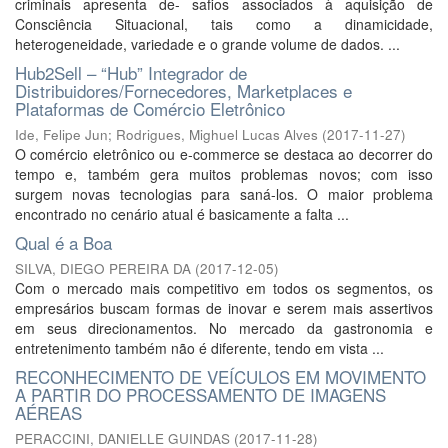
criminais apresenta de- safios associados à aquisição de
Consciência Situacional, tais como a dinamicidade,
heterogeneidade, variedade e o grande volume de dados. ...
Hub2Sell – “Hub” Integrador de
Distribuidores/Fornecedores, Marketplaces e
Plataformas de Comércio Eletrônico
Ide, Felipe Jun
;
Rodrigues, Mighuel Lucas Alves
(
2017-11-27
)
O comércio eletrônico ou e-commerce se destaca ao decorrer do
tempo e, também gera muitos problemas novos; com isso
surgem novas tecnologias para saná-los. O maior problema
encontrado no cenário atual é basicamente a falta ...
Qual é a Boa
SILVA, DIEGO PEREIRA DA
(
2017-12-05
)
Com o mercado mais competitivo em todos os segmentos, os
empresários buscam formas de inovar e serem mais assertivos
em seus direcionamentos. No mercado da gastronomia e
entretenimento também não é diferente, tendo em vista ...
RECONHECIMENTO DE VEÍCULOS EM MOVIMENTO
A PARTIR DO PROCESSAMENTO DE IMAGENS
AÉREAS
PERACCINI, DANIELLE GUINDAS
(
2017-11-28
)