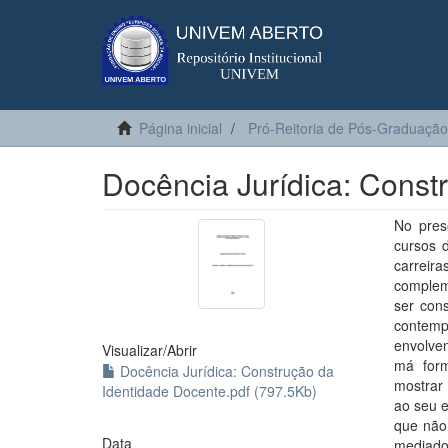
Página inicial
Pró-Reitoria de Pós-Graduação
Docência Jurídica: Const
No pres
cursos 
carreir
compleme
ser cons
contemp
envolve
Visualizar/
Abrir
má form
Docência Jurídica: Construção da
mostrar 
Identidade Docente.pdf (797.5Kb)
ao seu e
que não
Data
mediado