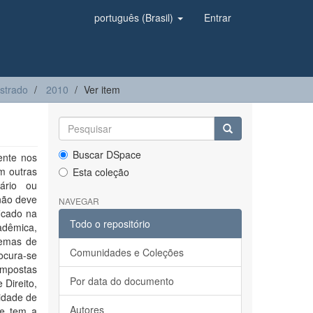
português (Brasil)
Entrar
strado
2010
Ver item
Buscar DSpace
ente nos
m outras
Esta coleção
dário ou
 não deve
NAVEGAR
ficado na
Todo o repositório
adêmica,
lemas de
Comunidades e Coleções
ocura-se
impostas
Por data do documento
 Direito,
idade de
Autores
te tem a