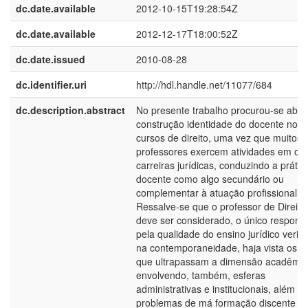
dc.date.available
2012-10-15T19:28:54Z
dc.date.available
2012-12-17T18:00:52Z
dc.date.issued
2010-08-28
dc.identifier.uri
http://hdl.handle.net/11077/684
dc.description.abstract
No presente trabalho procurou-se abor
construção identidade do docente nos
cursos de direito, uma vez que muitos 
professores exercem atividades em out
carreiras jurídicas, conduzindo a prátic
docente como algo secundário ou
complementar à atuação profissional.
Ressalve-se que o professor de Direito
deve ser considerado, o único respons
pela qualidade do ensino jurídico verifi
na contemporaneidade, haja vista os fa
que ultrapassam a dimensão acadêmic
envolvendo, também, esferas
administrativas e institucionais, além d
problemas de má formação discente n