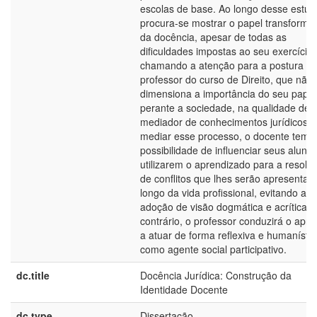
escolas de base. Ao longo desse estud
procura-se mostrar o papel transforma
da docência, apesar de todas as
dificuldades impostas ao seu exercício,
chamando a atenção para a postura d
professor do curso de Direito, que não
dimensiona a importância do seu papel
perante a sociedade, na qualidade de
mediador de conhecimentos jurídicos. 
mediar esse processo, o docente tem 
possibilidade de influenciar seus aluno
utilizarem o aprendizado para a resolu
de conflitos que lhes serão apresentad
longo da vida profissional, evitando a
adoção de visão dogmática e acrítica, 
contrário, o professor conduzirá o apre
a atuar de forma reflexiva e humanístic
como agente social participativo.
dc.title
Docência Jurídica: Construção da
Identidade Docente
dc.type
Dissertação