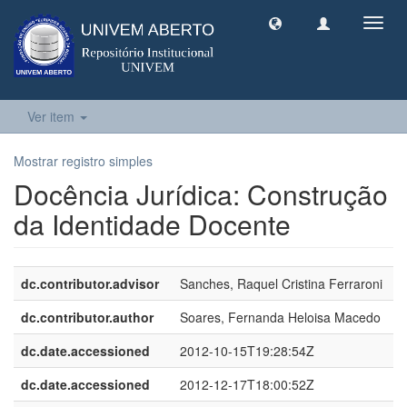
Toggl
navig
Ver item
Mostrar registro simples
Docência Jurídica: Construção
da Identidade Docente
dc.contributor.advisor
Sanches, Raquel Cristina Ferraroni
dc.contributor.author
Soares, Fernanda Heloisa Macedo
dc.date.accessioned
2012-10-15T19:28:54Z
dc.date.accessioned
2012-12-17T18:00:52Z