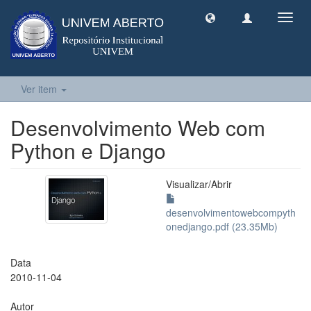
Toggl
navig
Ver item
Desenvolvimento Web com
Python e Django
Visualizar/
Abrir
desenvolvimentowebcompyth
onedjango.pdf (23.35Mb)
Data
2010-11-04
Autor