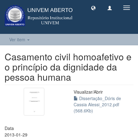
Toggl
navig
Ver item
Casamento civil homoafetivo e
o princípio da dignidade da
pessoa humana
Visualizar/
Abrir
Dissertação_Dóris de
Cassia Alessi_2012.pdf
(568.6Kb)
Data
2013-01-29