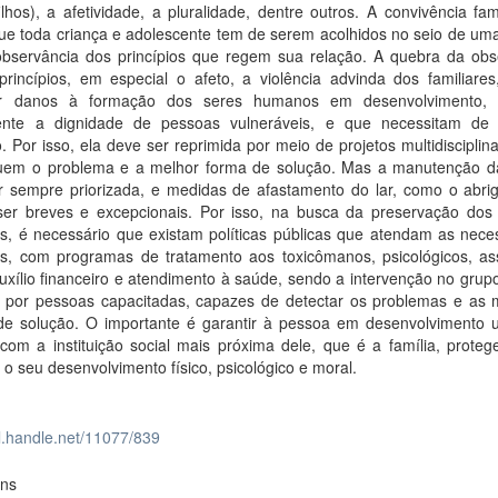
ilhos), a afetividade, a pluralidade, dentre outros. A convivência fam
que toda criança e adolescente tem de serem acolhidos no seio de uma
bservância dos princípios que regem sua relação. A quebra da obs
princípios, em especial o afeto, a violência advinda dos familiare
ar danos à formação dos seres humanos em desenvolvimento, v
nte a dignidade de pessoas vulneráveis, e que necessitam de 
. Por isso, ela deve ser reprimida por meio de projetos multidisciplin
iquem o problema e a melhor forma de solução. Mas a manutenção da
r sempre priorizada, e medidas de afastamento do lar, como o abri
er breves e excepcionais. Por isso, na busca da preservação dos 
es, é necessário que existam políticas públicas que atendam as nece
res, com programas de tratamento aos toxicômanos, psicológicos, ass
auxílio financeiro e atendimento à saúde, sendo a intervenção no grupo
 por pessoas capacitadas, capazes de detectar os problemas e as 
de solução. O importante é garantir à pessoa em desenvolvimento 
com a instituição social mais próxima dele, que é a família, proteg
o seu desenvolvimento físico, psicológico e moral.
dl.handle.net/11077/839
ons