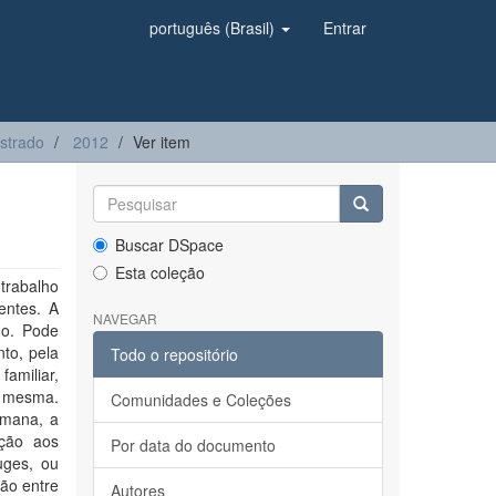
português (Brasil)
Entrar
strado
2012
Ver item
Buscar DSpace
Esta coleção
 trabalho
entes. A
NAVEGAR
no. Pode
nto, pela
Todo o repositório
familiar,
i mesma.
Comunidades e Coleções
umana, a
ação aos
Por data do documento
uges, ou
ão entre
Autores