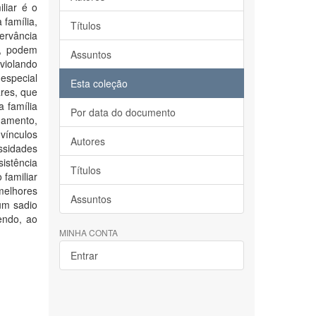
iliar é o
 família,
Títulos
ervância
s, podem
Assuntos
iolando
especial
Esta coleção
ares, que
 família
Por data do documento
gamento,
vínculos
Autores
ssidades
istência
Títulos
 familiar
melhores
Assuntos
um sadio
endo, ao
MINHA CONTA
Entrar