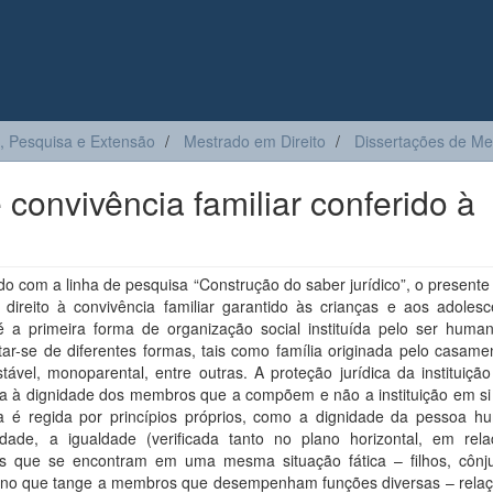
, Pesquisa e Extensão
Mestrado em Direito
Dissertações de Me
e convivência familiar conferido à
o com a linha de pesquisa “Construção do saber jurídico”, o presente
 direito à convivência familiar garantido às crianças e aos adolesc
 é a primeira forma de organização social instituída pelo ser huma
ar-se de diferentes formas, tais como família originada pelo casame
tável, monoparental, entre outras. A proteção jurídica da instituição 
isa à dignidade dos membros que a compõem e não a instituição em s
ia é regida por princípios próprios, como a dignidade da pessoa h
iedade, a igualdade (verificada tanto no plano horizontal, em rel
 que se encontram em uma mesma situação fática – filhos, cônj
l, no que tange a membros que desempenham funções diversas – relaç