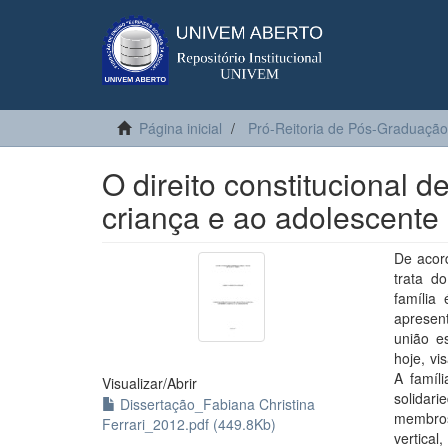
Página inicial
Pró-Reitoria de Pós-Graduação
O direito constitucional d
criança e ao adolescente
De acord
trata do
família
apresent
união es
hoje, v
A famíl
Visualizar/
Abrir
solidar
Dissertação_Fabiana Christina
membros
Ferrari_2012.pdf (449.8Kb)
vertica