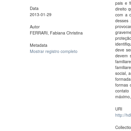
pais e f
Data
direito 
2013-01-29
com a o
desses 
provoc
Autor
graveme
FERRARI, Fabiana Christina
proteção
identif
Metadata
deve se
Mostrar registro completo
devem s
familiar
familia
social, 
formada
formas 
contato 
máximo, 
URI
http://h
Collecti