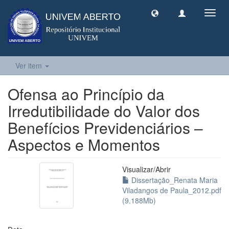
Toggl
navig
Ver item
Ofensa ao Princípio da
Irredutibilidade do Valor dos
Benefícios Previdenciários –
Aspectos e Momentos
Visualizar/
Abrir
Dissertação_Renata Maria
Viladangos de Paula_2012.pdf
(9.188Mb)