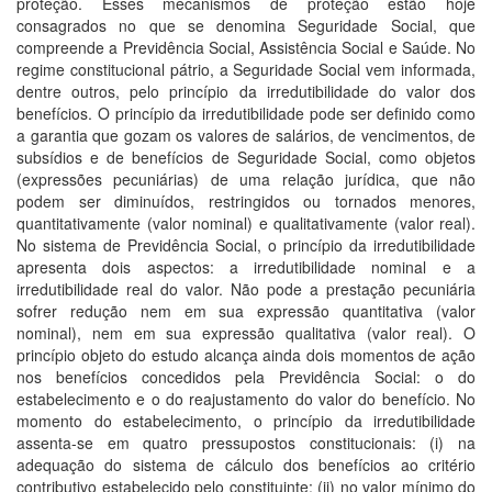
proteção. Esses mecanismos de proteção estão hoje
consagrados no que se denomina Seguridade Social, que
compreende a Previdência Social, Assistência Social e Saúde. No
regime constitucional pátrio, a Seguridade Social vem informada,
dentre outros, pelo princípio da irredutibilidade do valor dos
benefícios. O princípio da irredutibilidade pode ser definido como
a garantia que gozam os valores de salários, de vencimentos, de
subsídios e de benefícios de Seguridade Social, como objetos
(expressões pecuniárias) de uma relação jurídica, que não
podem ser diminuídos, restringidos ou tornados menores,
quantitativamente (valor nominal) e qualitativamente (valor real).
No sistema de Previdência Social, o princípio da irredutibilidade
apresenta dois aspectos: a irredutibilidade nominal e a
irredutibilidade real do valor. Não pode a prestação pecuniária
sofrer redução nem em sua expressão quantitativa (valor
nominal), nem em sua expressão qualitativa (valor real). O
princípio objeto do estudo alcança ainda dois momentos de ação
nos benefícios concedidos pela Previdência Social: o do
estabelecimento e o do reajustamento do valor do benefício. No
momento do estabelecimento, o princípio da irredutibilidade
assenta-se em quatro pressupostos constitucionais: (i) na
adequação do sistema de cálculo dos benefícios ao critério
contributivo estabelecido pelo constituinte; (ii) no valor mínimo do