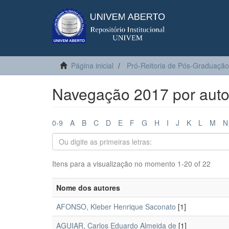
Página inicial
Pró-Reitoria de Pós-Graduação
Navegação 2017 por auto
0-9
A
B
C
D
E
F
G
H
I
J
K
L
M
N
Itens para a visualização no momento 1-20 of 22
Nome dos autores
AFONSO, Kleber Henrique Saconato
[1]
AGUIAR, Carlos Eduardo Almeida de
[1]