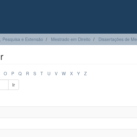
, Pesquisa e Extensão
Mestrado em Direito
Dissertações de Me
r
O
P
Q
R
S
T
U
V
W
X
Y
Z
Ir