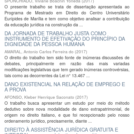
SPONCHIADO, Viviane Boacnin Yoneda
(
2017
)
O presente trabalho se trata de dissertação apresentada ao
Programa de Mestrado em Direito do Centro Universitário
Eurípides de Marília e tem como objetivo analisar a contribuição
da educação jurídica na construção da ...
DA JORNADA DE TRABALHO JUSTA COMO
INSTRUMENTO DE EFETIVAÇÃO DO PRINCÍPIO DA
DIGNIDADE DA PESSOA HUMANA
AMARAL, Antonio Carlos Ferreira do
(
2017
)
O direito do trabalho tem sido fonte de inúmeras discussões de
debates, principalmente em razão das mais variadas
modificações legislativas que tem gerado inúmeras controvérsias,
tais como as decorrentes da Lei n° 13.467 ...
DANO EXISTENCIAL NA RELAÇÃO DE EMPREGO E
A PROVA
AFONSO, Kleber Henrique Saconato
(
2017
)
O trabalho busca apresentar um estudo por meio do método
dedutivo sobre nova modalidade de dano extrapatrimonial, de
origem no direito italiano, e que foi recepcionado pelo nosso
ordenamento jurídico, precisamente, diante ...
DIREITO À ASSISTÊNCIA JURÍDICA GRATUITA E