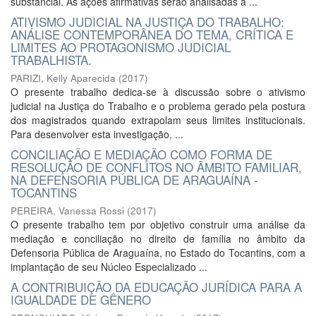
substancial. As ações afirmativas serão analisadas a ...
ATIVISMO JUDICIAL NA JUSTIÇA DO TRABALHO:
ANÁLISE CONTEMPORÂNEA DO TEMA, CRÍTICA E
LIMITES AO PROTAGONISMO JUDICIAL
TRABALHISTA.
PARIZI, Kelly Aparecida
(
2017
)
O presente trabalho dedica-se à discussão sobre o ativismo
judicial na Justiça do Trabalho e o problema gerado pela postura
dos magistrados quando extrapolam seus limites institucionais.
Para desenvolver esta investigação, ...
CONCILIAÇÃO E MEDIAÇÃO COMO FORMA DE
RESOLUÇÃO DE CONFLITOS NO ÂMBITO FAMILIAR,
NA DEFENSORIA PÚBLICA DE ARAGUAÍNA -
TOCANTINS
PEREIRA, Vanessa Rossi
(
2017
)
O presente trabalho tem por objetivo construir uma análise da
mediação e conciliação no direito de família no âmbito da
Defensoria Pública de Araguaína, no Estado do Tocantins, com a
implantação de seu Núcleo Especializado ...
A CONTRIBUIÇÃO DA EDUCAÇÃO JURÍDICA PARA A
IGUALDADE DE GÊNERO