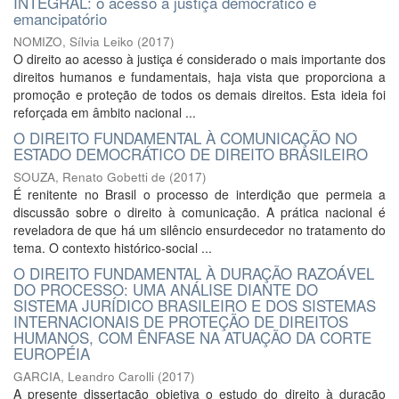
INTEGRAL: o acesso à justiça democrático e
emancipatório
NOMIZO, Sílvia Leiko
(
2017
)
O direito ao acesso à justiça é considerado o mais importante dos
direitos humanos e fundamentais, haja vista que proporciona a
promoção e proteção de todos os demais direitos. Esta ideia foi
reforçada em âmbito nacional ...
O DIREITO FUNDAMENTAL À COMUNICAÇÃO NO
ESTADO DEMOCRÁTICO DE DIREITO BRASILEIRO
SOUZA, Renato Gobetti de
(
2017
)
É renitente no Brasil o processo de interdição que permeia a
discussão sobre o direito à comunicação. A prática nacional é
reveladora de que há um silêncio ensurdecedor no tratamento do
tema. O contexto histórico-social ...
O DIREITO FUNDAMENTAL À DURAÇÃO RAZOÁVEL
DO PROCESSO: UMA ANÁLISE DIANTE DO
SISTEMA JURÍDICO BRASILEIRO E DOS SISTEMAS
INTERNACIONAIS DE PROTEÇÃO DE DIREITOS
HUMANOS, COM ÊNFASE NA ATUAÇÃO DA CORTE
EUROPÉIA
GARCIA, Leandro Carolli
(
2017
)
A presente dissertação objetiva o estudo do direito à duração