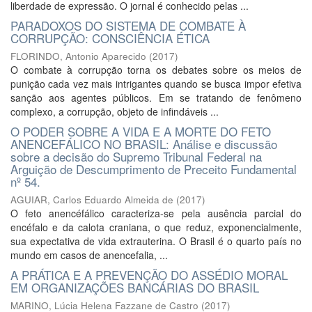
liberdade de expressão. O jornal é conhecido pelas ...
PARADOXOS DO SISTEMA DE COMBATE À
CORRUPÇÃO: CONSCIÊNCIA ÉTICA
FLORINDO, Antonio Aparecido
(
2017
)
O combate à corrupção torna os debates sobre os meios de
punição cada vez mais intrigantes quando se busca impor efetiva
sanção aos agentes públicos. Em se tratando de fenômeno
complexo, a corrupção, objeto de infindáveis ...
O PODER SOBRE A VIDA E A MORTE DO FETO
ANENCEFÁLICO NO BRASIL: Análise e discussão
sobre a decisão do Supremo Tribunal Federal na
Arguição de Descumprimento de Preceito Fundamental
nº 54.
AGUIAR, Carlos Eduardo Almeida de
(
2017
)
O feto anencéfálico caracteriza-se pela ausência parcial do
encéfalo e da calota craniana, o que reduz, exponencialmente,
sua expectativa de vida extrauterina. O Brasil é o quarto país no
mundo em casos de anencefalia, ...
A PRÁTICA E A PREVENÇÃO DO ASSÉDIO MORAL
EM ORGANIZAÇÕES BANCÁRIAS DO BRASIL
MARINO, Lúcia Helena Fazzane de Castro
(
2017
)