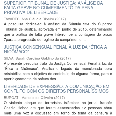
SUPERIOR TRIBUNAL DE JUSTIÇA: ANÁLISE DA
FALTA GRAVE NO CUMPRIMENTO DA PENA
PRIVATIVA DE LIBERDADE
TAVARES, Ana Cláudia Ribeiro
(
2017
)
A pesquisa dedica-se à análise da Súmula 534 do Superior
Tribunal de Justiça, aprovada em junho de 2015, determinando
que a prática de falta grave interrompe a contagem do prazo
7para a progressão de regime de cumprimento ...
JUSTIÇA CONSENSUAL PENAL À LUZ DA “ÉTICA A
NICÔMACO”
SILVA, Sarah Carolina Galdino da
(
2017
)
A presente pesquisa trata da Justiça Consensual Penal à luz da
“Ética a Nicômaco”. Analisa o legado da mencionada obra
aristotélica com o objetivo de contribuir, de alguma forma, para o
aperfeiçoamento da prática dos ...
LIBERDADE DE EXPRESSÃO: A COMUNICAÇÃO EM
CONFLITO COM OS DIREITOS PERSONALÍSSIMOS
BURGATI, Marcelo de Oliveira
(
2017
)
O violento ataque de terroristas islâmicos ao jornal francês
Charlie Hebdo em que foram assassinadas 12 pessoas abriu
mais uma vez a discussão em torno do tema da censura à