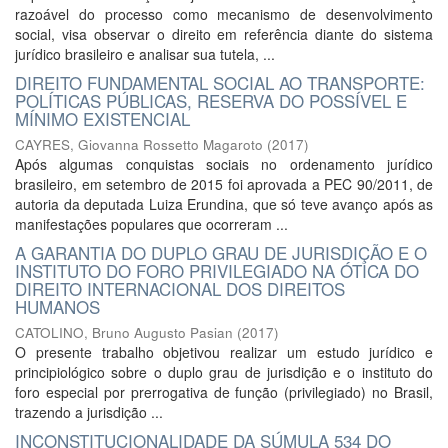
razoável do processo como mecanismo de desenvolvimento
social, visa observar o direito em referência diante do sistema
jurídico brasileiro e analisar sua tutela, ...
DIREITO FUNDAMENTAL SOCIAL AO TRANSPORTE:
POLÍTICAS PÚBLICAS, RESERVA DO POSSÍVEL E
MÍNIMO EXISTENCIAL
CAYRES, Giovanna Rossetto Magaroto
(
2017
)
Após algumas conquistas sociais no ordenamento jurídico
brasileiro, em setembro de 2015 foi aprovada a PEC 90/2011, de
autoria da deputada Luiza Erundina, que só teve avanço após as
manifestações populares que ocorreram ...
A GARANTIA DO DUPLO GRAU DE JURISDIÇÃO E O
INSTITUTO DO FORO PRIVILEGIADO NA ÓTICA DO
DIREITO INTERNACIONAL DOS DIREITOS
HUMANOS
CATOLINO, Bruno Augusto Pasian
(
2017
)
O presente trabalho objetivou realizar um estudo jurídico e
principiológico sobre o duplo grau de jurisdição e o instituto do
foro especial por prerrogativa de função (privilegiado) no Brasil,
trazendo a jurisdição ...
INCONSTITUCIONALIDADE DA SÚMULA 534 DO