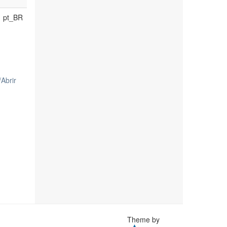
pt_BR
/
Abrir
Theme by