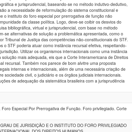
ográfica e jurisprudencial, baseando-se no método indutivo-dedutivo,
usão a necessidade de reformulação do sistema constitucional e
que o instituto do foro especial por prerrogativa de função não
a impunidade da classe política. Logo, deve-se coibir os desvios do
uisa bibliográfica, virtual e jurisprudencial, com base no método
am-se alternativas de solução a problemática apresentada, como o
or Tribunal de Justiça das competências não-constitucionais do STF.
s o STF poderia atuar como instância recursal efetiva, respeitando-
jurisdição. Utilizar os organismos internacionais como uma instância
a solução mais adequada, eis que a Corte Interamericana de Direitos
al recursal. Também nos parece de bom alvitre uma proposta
 legais internas e internacionais, além de uma necessária criação de
 sociedade civil, o judiciário e os órgãos judiciais internacionais.
uções de adequação da sistemática brasileira com a jurisprudência
 Foro Especial Por Prerrogativa de Função. Foro privilegiado. Corte
GRAU DE JURISDIÇÃO E O INSTITUTO DO FORO PRIVILEGIADO
 INTERNACIONAL DOS DIREITOS HUMANOS