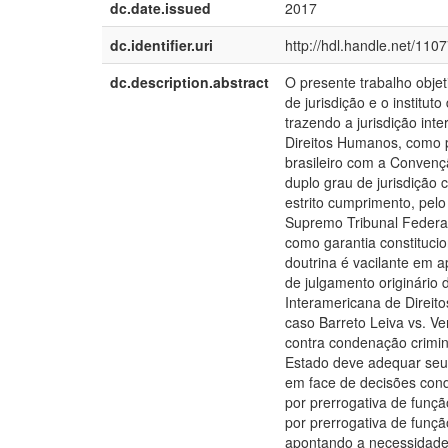
dc.date.issued
2017
dc.identifier.uri
http://hdl.handle.net/110
dc.description.abstract
O presente trabalho objet
de jurisdição e o instituto
trazendo a jurisdição int
Direitos Humanos, como pa
brasileiro com a Conven
duplo grau de jurisdição 
estrito cumprimento, pel
Supremo Tribunal Federal
como garantia constitucio
doutrina é vacilante em 
de julgamento originário
Interamericana de Direi
caso Barreto Leiva vs. V
contra condenação crimin
Estado deve adequar seu 
em face de decisões cond
por prerrogativa de funçã
por prerrogativa de funç
apontando a necessidade 