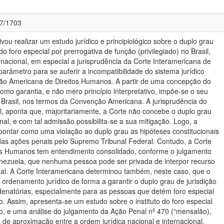
77/1703
ivou realizar um estudo jurídico e principiológico sobre o duplo grau
 do foro especial por prerrogativa de função (privilegiado) no Brasil,
ernacional, em especial a jurisprudência da Corte Interamericana de
râmetro para se auferir a incompatibilidade do sistema jurídico
ção Americana de Direitos Humanos. A partir de uma concepção do
como garantia, e não mero princípio interpretativo, impõe-se o seu
o Brasil, nos termos da Convenção Americana. A jurisprudência do
, aponta que, majoritariamente, a Corte não concebe o duplo grau
nal, e com tal admissão possibilita-se a sua mitigação. Logo, a
apontar como uma violação ao duplo grau as hipóteses constitucionais
 das ações penais pelo Supremo Tribunal Federal. Contudo, a Corte
tos Humanos tem entendimento consolidado, conforme o julgamento
enezuela, que nenhuma pessoa pode ser privada de interpor recurso
al. A Corte Interamericana determinou também, neste caso, que o
ordenamento jurídico de forma a garantir o duplo grau de jurisdição
enatórias, especialmente para as pessoas que detém foro especial
o. Assim, apresenta-se um estudo sobre o instituto do foro especial
ão, e uma análise do julgamento da Ação Penal nº 470 (“mensalão),
de aproximação entre a ordem jurídica nacional e internacional.