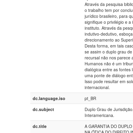
Através da pesquisa bibli
o trabalho tem por concl
jurídico brasileiro, para 
signifique o privilégio e 
instituto. Através da pesq
indutivo-dedutivo, esboç
direcionamento ao Superi
Desta forma, em tais caso
se assim o duplo grau de 
recursal não nos parece 
Humanos não é um tribun
dialógica entre as fontes
uma ponte de diálogo entre
Isso pode resultar em sol
internacional.
dc.language.iso
pt_BR
dc.subject
Duplo Grau de Jurisdição.
Interamericana.
dc.title
A GARANTIA DO DUPLO 
NA ÓTICA DO DIREITO