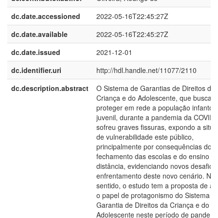
dc.date.accessioned
2022-05-16T22:45:27Z
dc.date.available
2022-05-16T22:45:27Z
dc.date.issued
2021-12-01
dc.identifier.uri
http://hdl.handle.net/11077/2110
dc.description.abstract
O Sistema de Garantias de Direitos da
Criança e do Adolescente, que busca
proteger em rede a população infanto-
juvenil, durante a pandemia da COVID-
sofreu graves fissuras, expondo a situ
de vulnerabilidade este público,
principalmente por consequências do
fechamento das escolas e do ensino a
distância, evidenciando novos desafios
enfrentamento deste novo cenário. Ne
sentido, o estudo tem a proposta de a
o papel de protagonismo do Sistema d
Garantia de Direitos da Criança e do
Adolescente neste período de pandemi