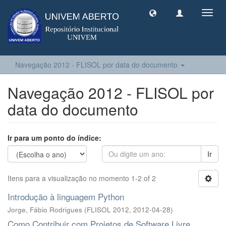
Toggl
navig
Navegação 2012 - FLISOL por data do documento
Navegação 2012 - FLISOL por
data do documento
Ir para um ponto do índice:
Ir
Itens para a visualização no momento 1-2 of 2
Introdução à linguagem Python
Jorge, Fábio Rodrigues
(
FLISOL 2012
,
2012-04-28
)
Como Contribuir com Projetos de Software Livre