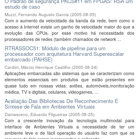
O Padrão de segurança PKCS#11 em FPGAS: RSA um
estudo de caso
Muzzi, Fernando Augusto Garcia
(
2005-08-05
)
Com o aumento da velocidade da banda da rede, bem como o
acesso à Internet existe um ganho de velocidade maior do que a
evolução das CPUs, por esse motivo há necessidade dos
processadores de redes (também chamados de network ...
RTRASSOC51: Módulo de pipeline para um
processador com arquitetura Harvard Superescalar
embarcado (PAHSE)
Cardim, Márcio Henrique Castilho
(
2005-08-24
)
Aplicações embarcadas são sistemas que se caracterizam como
elementos essenciais em produtos que estão presentes em
quase tudo em nossas vidas: aviões, automóveis,monitoração
médica, TV´s digitais, celulares, videogames, ...
Avaliação Das Bibliotecas De Reconhecimento E
Síntese de Fala em Ambientes Virtuais
Damasceno, Eduardo Filgueiras
(
2005-08-25
)
Com a crescente inovação da tecnologia multimodal para
interface de Ambientes Virtuais a necessidade de ter um
ambiente leve e de fácil operação do usuário faz com que os