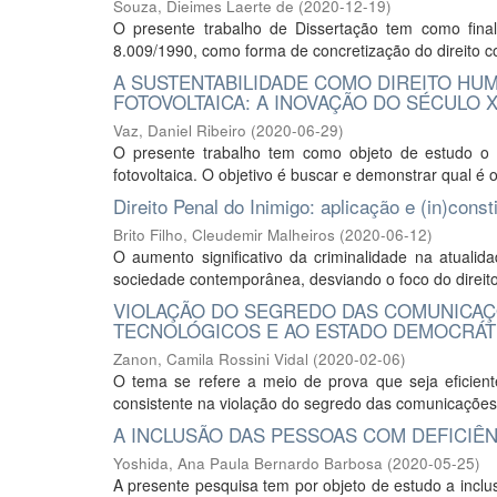
Souza, Dieimes Laerte de
(
2020-12-19
)
O presente trabalho de Dissertação tem como final
8.009/1990, como forma de concretização do direito co
A SUSTENTABILIDADE COMO DIREITO HUM
FOTOVOLTAICA: A INOVAÇÃO DO SÉCULO X
Vaz, Daniel Ribeiro
(
2020-06-29
)
O presente trabalho tem como objeto de estudo o d
fotovoltaica. O objetivo é buscar e demonstrar qual é o
Direito Penal do Inimigo: aplicação e (in)const
Brito Filho, Cleudemir Malheiros
(
2020-06-12
)
O aumento significativo da criminalidade na atuali
sociedade contemporânea, desviando o foco do direito 
VIOLAÇÃO DO SEGREDO DAS COMUNICAÇ
TECNOLÓGICOS E AO ESTADO DEMOCRÁTI
Zanon, Camila Rossini Vidal
(
2020-02-06
)
O tema se refere a meio de prova que seja eficiente
consistente na violação do segredo das comunicações 
A INCLUSÃO DAS PESSOAS COM DEFICIÊ
Yoshida, Ana Paula Bernardo Barbosa
(
2020-05-25
)
A presente pesquisa tem por objeto de estudo a incl