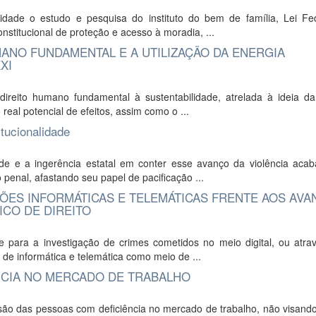
idade o estudo e pesquisa do instituto do bem de família, Lei Fed
nstitucional de proteção e acesso à moradia, ...
ANO FUNDAMENTAL E A UTILIZAÇÃO DA ENERGIA
XI
ireito humano fundamental à sustentabilidade, atrelada à ideia da
 real potencial de efeitos, assim como o ...
itucionalidade
dade e a ingerência estatal em conter esse avanço da violência aca
penal, afastando seu papel de pacificação ...
ÕES INFORMÁTICAS E TELEMÁTICAS FRENTE AOS AV
CO DE DIREITO
 para a investigação de crimes cometidos no meio digital, ou atrav
de informática e telemática como meio de ...
NCIA NO MERCADO DE TRABALHO
usão das pessoas com deficiência no mercado de trabalho, não visand