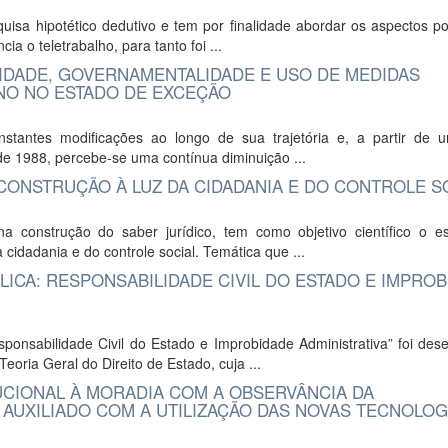
isa hipotético dedutivo e tem por finalidade abordar os aspectos po
a o teletrabalho, para tanto foi ...
CIDADE, GOVERNAMENTALIDADE E USO DE MEDIDAS
NO NO ESTADO DE EXCEÇÃO
nstantes modificações ao longo de sua trajetória e, a partir de um
e 1988, percebe-se uma contínua diminuição ...
CONSTRUÇÃO À LUZ DA CIDADANIA E DO CONTROLE S
na construção do saber jurídico, tem como objetivo científico o e
cidadania e do controle social. Temática que ...
ICA: RESPONSABILIDADE CIVIL DO ESTADO E IMPROB
ponsabilidade Civil do Estado e Improbidade Administrativa” foi des
oria Geral do Direito de Estado, cuja ...
UCIONAL À MORADIA COM A OBSERVÂNCIA DA
 AUXILIADO COM A UTILIZAÇÃO DAS NOVAS TECNOLOG