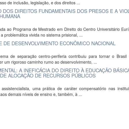
o de inclusão, legislação, e dos direitos ...
O DOS DIREITOS FUNDAMENTAIS DOS PRESOS E A VIO
A HUMANA
tada ao Programa de Mestrado em Direito do Centro Universitário Eur
 problemática vivida no sistema prisional, ...
E DE DESENVOLVIMENTO ECONÔMICO NACIONAL
tema de separação centro-periferia contribuiu para tornar o Brasil
rer um rigoroso caminho rumo ao desenvolvimento, ...
TAL: A INEFICÁCIA DO DIREITO À EDUCAÇÃO BÁSIC
 DE ALOCAÇÃO DE RECURSOS PÚBLICOS
assistencialista, uma prática de caráter compensatório nas institu
aos demais níveis de ensino e, também, à ...