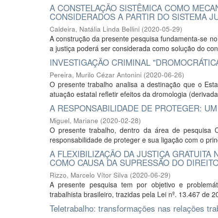
A CONSTELAÇÃO SISTÊMICA COMO MECAN
CONSIDERADOS A PARTIR DO SISTEMA J
Caldeira, Natália Linda Bellini
(
2020-05-29
)
A construção da presente pesquisa fundamenta-se no 
a justiça poderá ser considerada como solução do confli
INVESTIGAÇÃO CRIMINAL "DROMOCRÁTIC
Pereira, Murilo Cézar Antonini
(
2020-06-26
)
O presente trabalho analisa a destinação que o Esta
atuação estatal refletir efeitos da dromologia (derivad
A RESPONSABILIDADE DE PROTEGER: U
Miguel, Mariane
(
2020-02-28
)
O presente trabalho, dentro da área de pesquisa 
responsabilidade de proteger e sua ligação com o princ
A FLEXIBILIZAÇÃO DA JUSTIÇA GRATUIT
COMO CAUSA DA SUPRESSÃO DO DIREITO
Rizzo, Marcelo Vítor Silva
(
2020-06-29
)
A presente pesquisa tem por objetivo e problemáti
trabalhista brasileiro, trazidas pela Lei nº. 13.467 de
Teletrabalho: transformações nas relações tra