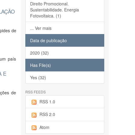
Direito Promocional.
Sustentabilidade. Energia
LAÇÃO
Fotovoltaica. (1)
... Ver mais
ípides de
Data de publicação
2020 (32)
 um país
Has File(s)
A E
Yes (32)
RSS FEEDS
ições de
RSS 1.0
RSS 2.0
Atom