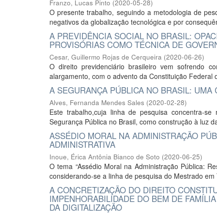
Franzo, Lucas Pinto
(
2020-05-28
)
O presente trabalho, seguindo a metodologia de pesqu
negativos da globalização tecnológica e por consequênci
A PREVIDÊNCIA SOCIAL NO BRASIL: OPA
PROVISÓRIAS COMO TÉCNICA DE GOVER
Cesar, Guillermo Rojas de Cerqueira
(
2020-06-26
)
O direito previdenciário brasileiro vem sofrendo co
alargamento, com o advento da Constituição Federal d
A SEGURANÇA PÚBLICA NO BRASIL: UMA 
Alves, Fernanda Mendes Sales
(
2020-02-28
)
Este trabalho,cuja linha de pesquisa concentra-se 
Segurança Pública no Brasil, como construção à luz da 
ASSÉDIO MORAL NA ADMINISTRAÇÃO PÚBL
ADMINISTRATIVA
Inoue, Érica Antônia Bianco de Soto
(
2020-06-25
)
O tema “Assédio Moral na Administração Pública: Res
considerando-se a linha de pesquisa do Mestrado em Te
A CONCRETIZAÇÃO DO DIREITO CONSTIT
IMPENHORABILIDADE DO BEM DE FAMÍLIA
DA DIGITALIZAÇÃO