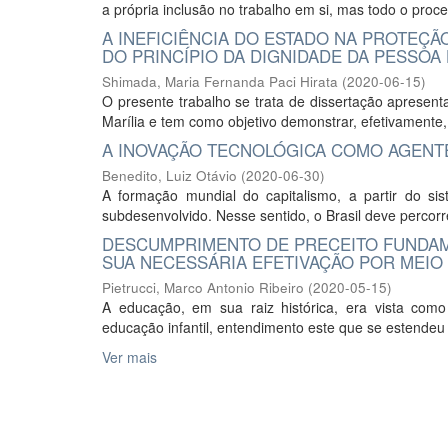
a própria inclusão no trabalho em si, mas todo o process
A INEFICIÊNCIA DO ESTADO NA PROTEÇÃ
DO PRINCÍPIO DA DIGNIDADE DA PESSO
Shimada, Maria Fernanda Paci Hirata
(
2020-06-15
)
O presente trabalho se trata de dissertação apresen
Marília e tem como objetivo demonstrar, efetivamente, a
A INOVAÇÃO TECNOLÓGICA COMO AGENT
Benedito, Luiz Otávio
(
2020-06-30
)
A formação mundial do capitalismo, a partir do sis
subdesenvolvido. Nesse sentido, o Brasil deve percor
DESCUMPRIMENTO DE PRECEITO FUNDAMEN
SUA NECESSÁRIA EFETIVAÇÃO POR MEIO
Pietrucci, Marco Antonio Ribeiro
(
2020-05-15
)
A educação, em sua raiz histórica, era vista como 
educação infantil, entendimento este que se estendeu 
Ver mais