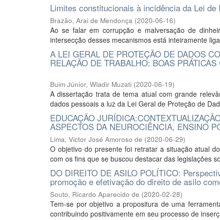
Limites constitucionais à incidência da Lei de
Brazão, Arai de Mendonça
(
2020-06-16
)
Ao se falar em corrupção e malversação de dinheir
intersecção desses mecanismos está inteiramente ligad
A LEI GERAL DE PROTEÇÃO DE DADOS C
RELAÇÃO DE TRABALHO: BOAS PRÁTICAS 
Buim Júnior, Wladir Muzati
(
2020-06-19
)
A dissertação trata de tema atual com grande rele
dados pessoais a luz da Lei Geral de Proteção de Dad
EDUCAÇÃO JURÍDICA:CONTEXTUALIZAÇÃ
ASPECTOS DA NEUROCIÊNCIA, ENSINO P
Lima, Victor José Amoroso de
(
2020-06-29
)
O objetivo do presente foi retratar a situação atual 
com os fins que se buscou destacar das legislações so
DO DIREITO DE ASILO POLÍTICO: Perspectiva 
promoção e efetivação do direito de asilo co
Souto, Ricardo Aparecido de
(
2020-02-28
)
Tem-se por objetivo a propositura de uma ferramenta 
contribuindo positivamente em seu processo de inserçã