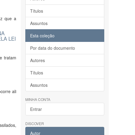
Títulos
ez que a
Assuntos
NA
Esta coleção
LA LEI
Por data do documento
e tratam
Autores
Títulos
Assuntos
corre ali
MINHA CONTA
Entrar
DISCOVER
asilados,
Autor