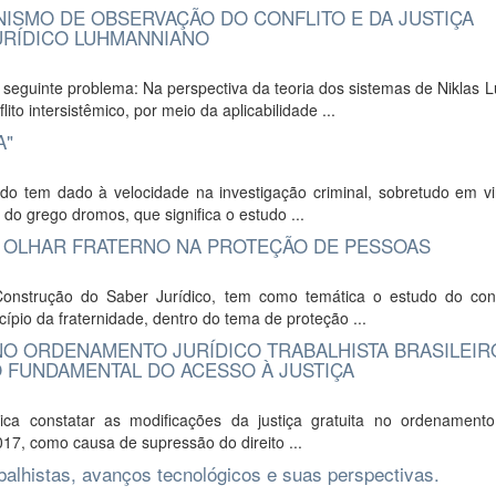
ISMO DE OBSERVAÇÃO DO CONFLITO E DA JUSTIÇA
URÍDICO LUHMANNIANO
seguinte problema: Na perspectiva da teoria dos sistemas de Niklas 
to intersistêmico, por meio da aplicabilidade ...
A"
do tem dado à velocidade na investigação criminal, sobretudo em vi
a do grego dromos, que significa o estudo ...
M OLHAR FRATERNO NA PROTEÇÃO DE PESSOAS
Construção do Saber Jurídico, tem como temática o estudo do con
ípio da fraternidade, dentro do tema de proteção ...
A NO ORDENAMENTO JURÍDICO TRABALHISTA BRASILEIR
 FUNDAMENTAL DO ACESSO À JUSTIÇA
ca constatar as modificações da justiça gratuita no ordenamento 
 2017, como causa de supressão do direito ...
balhistas, avanços tecnológicos e suas perspectivas.