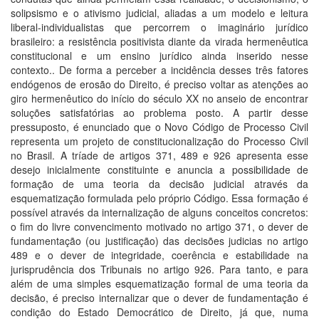
solipsismo e o ativismo judicial, aliadas a um modelo e leitura
liberal-individualistas que percorrem o imaginário jurídico
brasileiro: a resistência positivista diante da virada hermenêutica
constitucional e um ensino jurídico ainda inserido nesse
contexto.. De forma a perceber a incidência desses três fatores
endógenos de erosão do Direito, é preciso voltar as atenções ao
giro hermenêutico do início do século XX no anseio de encontrar
soluções satisfatórias ao problema posto. A partir desse
pressuposto, é enunciado que o Novo Código de Processo Civil
representa um projeto de constitucionalização do Processo Civil
no Brasil. A tríade de artigos 371, 489 e 926 apresenta esse
desejo inicialmente constituinte e anuncia a possibilidade de
formação de uma teoria da decisão judicial através da
esquematização formulada pelo próprio Código. Essa formação é
possível através da internalização de alguns conceitos concretos:
o fim do livre convencimento motivado no artigo 371, o dever de
fundamentação (ou justificação) das decisões judicias no artigo
489 e o dever de integridade, coerência e estabilidade na
jurisprudência dos Tribunais no artigo 926. Para tanto, e para
além de uma simples esquematização formal de uma teoria da
decisão, é preciso internalizar que o dever de fundamentação é
condição do Estado Democrático de Direito, já que, numa