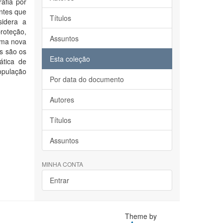
rafia por
ontes que
Títulos
sidera a
roteção,
Assuntos
 uma nova
s são os
Esta coleção
ática de
opulação
Por data do documento
Autores
Títulos
Assuntos
MINHA CONTA
Entrar
Theme by