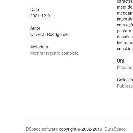
caracter
meio de 
Data
atendam
2021-12-01
importâ
com açõe
Autor
postura 
Oliveira, Rodrigo de
desafio
instrum
Metadata
consider
Mostrar registro completo
URI
http://h
Collecti
Publica
DSpace software
copyright © 2002-2016
DuraSpace