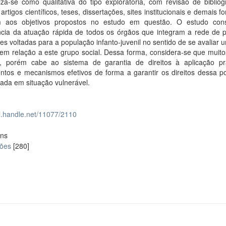
iza-se como qualitativa do tipo exploratória, com revisão de bibliog
artigos científicos, teses, dissertações, sites institucionais e demais f
 aos objetivos propostos no estudo em questão. O estudo con
ncia da atuação rápida de todos os órgãos que integram a rede de p
s voltadas para a população infanto-juvenil no sentido de se avaliar
em relação a este grupo social. Dessa forma, considera-se que muito
s, porém cabe ao sistema de garantia de direitos à aplicação pr
entos e mecanismos efetivos de forma a garantir os direitos dessa p
ada em situação vulnerável.
dl.handle.net/11077/2110
ons
ções
[280]