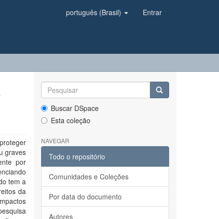
português (Brasil)
Entrar
A
Buscar DSpace
Esta coleção
NAVEGAR
proteger
u graves
Todo o repositório
ente por
enciando
Comunidades e Coleções
do tem a
eitos da
Por data do documento
impactos
pesquisa
Autores