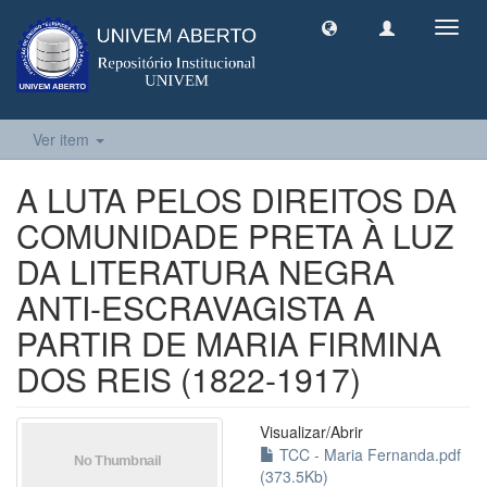
Toggl
navig
Ver item
A LUTA PELOS DIREITOS DA
COMUNIDADE PRETA À LUZ
DA LITERATURA NEGRA
ANTI-ESCRAVAGISTA A
PARTIR DE MARIA FIRMINA
DOS REIS (1822-1917)
Visualizar/
Abrir
TCC - Maria Fernanda.pdf
(373.5Kb)