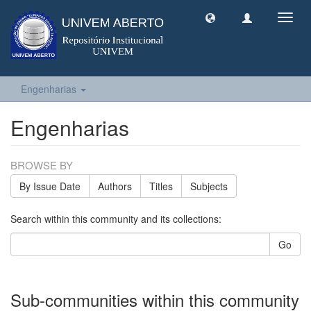
Toggl
navig
Engenharias
Engenharias
BROWSE BY
By Issue Date
Authors
Titles
Subjects
Search within this community and its collections:
Go
Sub-communities within this community