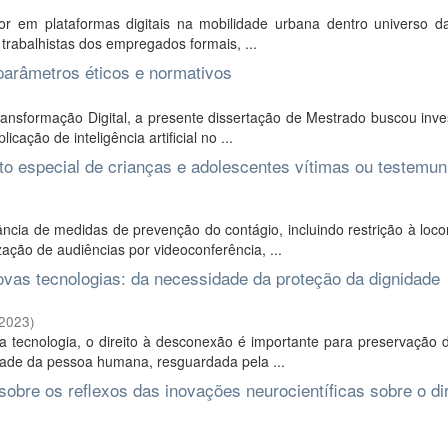
or em plataformas digitais na mobilidade urbana dentro universo d
 trabalhistas dos empregados formais, ...
l: parâmetros éticos e normativos
ansformação Digital, a presente dissertação de Mestrado buscou inve
ação de inteligência artificial no ...
to especial de crianças e adolescentes vítimas ou testemu
cia de medidas de prevenção do contágio, incluindo restrição à loc
zação de audiências por videoconferência, ...
novas tecnologias: da necessidade da proteção da dignidade
2023
)
tecnologia, o direito à desconexão é importante para preservação 
dade da pessoa humana, resguardada pela ...
obre os reflexos das inovações neurocientíficas sobre o dir