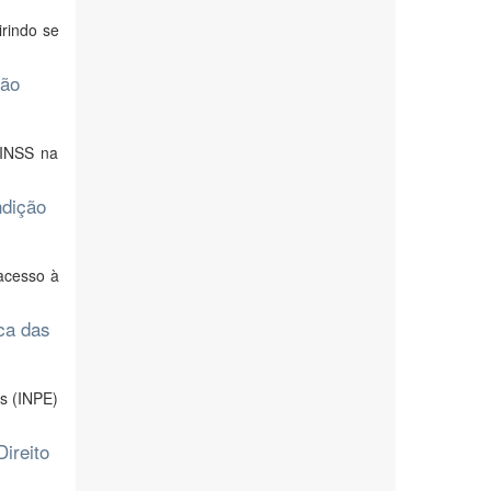
irindo se
ção
 INSS na
ndição
 acesso à
rca das
is (INPE)
Direito