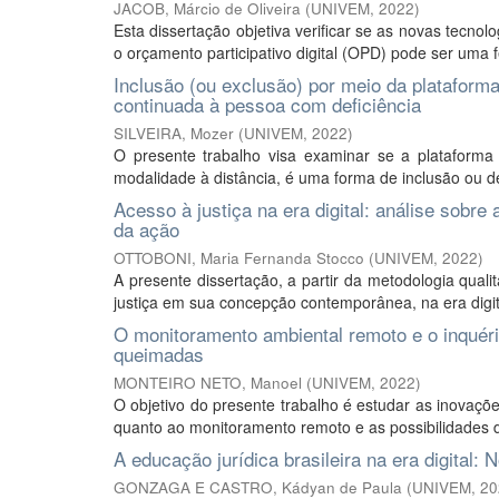
JACOB, Márcio de Oliveira
(
UNIVEM
,
2022
)
Esta dissertação objetiva verificar se as novas tecno
o orçamento participativo digital (OPD) pode ser uma 
Inclusão (ou exclusão) por meio da plataforma
continuada à pessoa com deficiência
SILVEIRA, Mozer
(
UNIVEM
,
2022
)
O presente trabalho visa examinar se a plataforma
modalidade à distância, é uma forma de inclusão ou de
Acesso à justiça na era digital: análise sobr
da ação
OTTOBONI, Maria Fernanda Stocco
(
UNIVEM
,
2022
)
A presente dissertação, a partir da metodologia qualit
justiça em sua concepção contemporânea, na era digital,
O monitoramento ambiental remoto e o inquérito
queimadas
MONTEIRO NETO, Manoel
(
UNIVEM
,
2022
)
O objetivo do presente trabalho é estudar as inovaçõe
quanto ao monitoramento remoto e as possibilidades de
A educação jurídica brasileira na era digital:
GONZAGA E CASTRO, Kádyan de Paula
(
UNIVEM
,
20