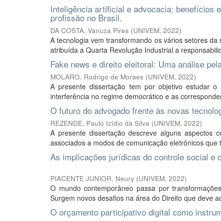
Inteligência artificial e advocacia: benefício
profissão no Brasil.
DA COSTA, Vanuza Pires
(
UNIVEM
,
2022
)
A tecnologia vem transformando os vários setores da 
atribuída a Quarta Revolução Industrial a responsabilid
Fake news e direito eleitoral: Uma análise pe
MOLARO, Rodrigo de Moraes
(
UNIVEM
,
2022
)
A presente dissertação tem por objetivo estudar o
interferência no regime democrático e as correspondent
O futuro do advogado frente às novas tecnolo
REZENDE, Paulo Izídio da Silva
(
UNIVEM
,
2022
)
A presente dissertação descreve alguns aspectos c
associados a modos de comunicação eletrônicos que t
As implicações jurídicas do controle social 
PIACENTE JUNIOR, Neury
(
UNIVEM
,
2022
)
O mundo contemporâneo passa por transformações t
Surgem novos desafios na área do Direito que deve ac
O orçamento participativo digital como instru