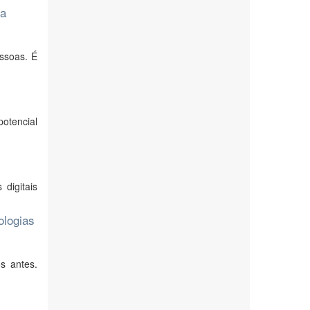
da
essoas. É
otencial
digitais
ologias
s antes.