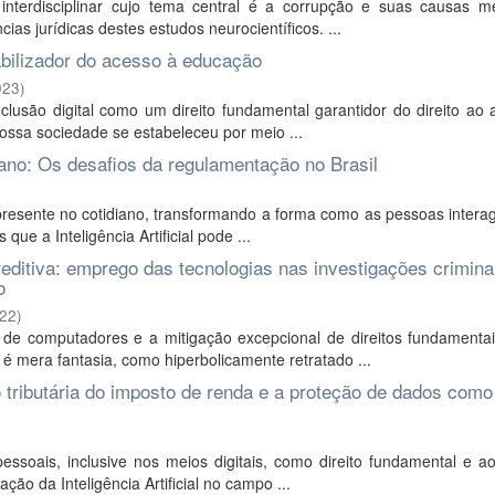
interdisciplinar cujo tema central é a corrupção e suas causas m
ias jurídicas destes estudos neurocientíficos. ...
iabilizador do acesso à educação
023
)
clusão digital como um direito fundamental garantidor do direito ao
ossa sociedade se estabeleceu por meio ...
idiano: Os desafios da regulamentação no Brasil
is presente no cotidiano, transformando a forma como as pessoas inte
ue a Inteligência Artificial pode ...
preditiva: emprego das tecnologias nas investigações crimina
o
22
)
 de computadores e a mitigação excepcional de direitos fundamenta
é mera fantasia, como hiperbolicamente retratado ...
ão tributária do imposto de renda e a proteção de dados como 
essoais, inclusive nos meios digitais, como direito fundamental e 
ão da Inteligência Artificial no campo ...