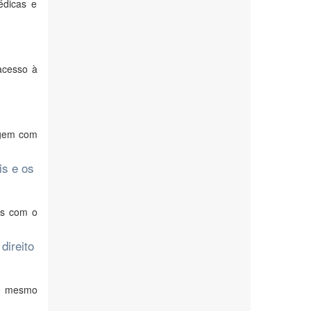
édicas e
 acesso à
ragem com
is e os
is com o
direito
ao mesmo