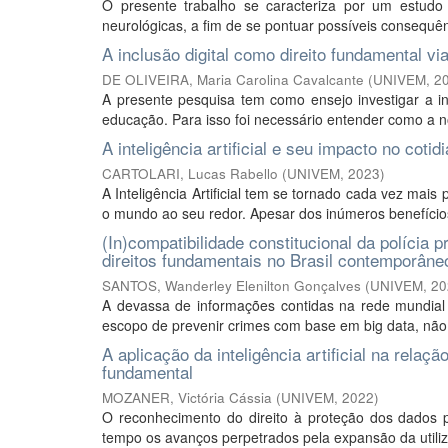
O presente trabalho se caracteriza por um estudo 
neurológicas, a fim de se pontuar possíveis consequênc
A inclusão digital como direito fundamental v
DE OLIVEIRA, Maria Carolina Cavalcante
(
UNIVEM
,
2
A presente pesquisa tem como ensejo investigar a in
educação. Para isso foi necessário entender como a n
A inteligência artificial e seu impacto no cot
CARTOLARI, Lucas Rabello
(
UNIVEM
,
2023
)
A Inteligência Artificial tem se tornado cada vez ma
o mundo ao seu redor. Apesar dos inúmeros benefícios q
(In)compatibilidade constitucional da polícia 
direitos fundamentais no Brasil contemporâne
SANTOS, Wanderley Elenilton Gonçalves
(
UNIVEM
,
20
A devassa de informações contidas na rede mundial
escopo de prevenir crimes com base em big data, não 
A aplicação da inteligência artificial na relaç
fundamental
MOZANER, Victória Cássia
(
UNIVEM
,
2022
)
O reconhecimento do direito à proteção dos dados p
tempo os avanços perpetrados pela expansão da utilizaç