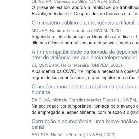
OLIVEIRA, Vanessa da Silva
(
UNIVEM
,
2023
)
O presente estudo aborda a realidade do trabalhad
Revolução Industrial. Desprovidos de todos os direitos
O ministério público e a inteligência artificia
MOURA, Raniere Fernandes
(
UNIVEM
,
2023
)
Seguindo a linha de pesquisa Dogmática Jurídica e Tr
dilemas éticos e normativos para desenvolvimento e aplic
A (in) compatibilidade da tomada do depoimen
atos de violência em audiência telepresencial
DE OLIVEIRA, Heitor Moreira
(
UNIVEM
,
2023
)
A pandemia da COVID-19 impôs a necessária observân
regras de isolamento social, o que impulsionou a reali
O assédio moral e o teletrabalho na era das 
humana
DA SILVA, Michele Christina Martins Pigozzi
(
UNIVEM
,
Na sociedade contemporânea, tomada pelo avanço da 
do empregado e, especialmente, com relação à digni
Corrupção e neurociência: uma breve análise s
penal
BATISTA, Nathália Pereira
(
UNIVEM
,
2023
)