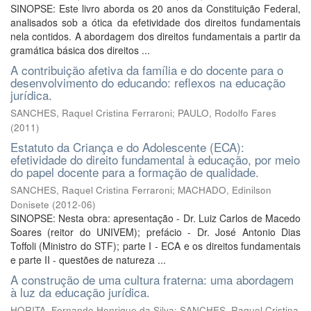
SINOPSE: Este livro aborda os 20 anos da Constituição Federal,
analisados sob a ótica da efetividade dos direitos fundamentais
nela contidos. A abordagem dos direitos fundamentais a partir da
gramática básica dos direitos ...
A contribuição afetiva da família e do docente para o
desenvolvimento do educando: reflexos na educação
jurídica.
SANCHES, Raquel Cristina Ferraroni
;
PAULO, Rodolfo Fares
(
2011
)
Estatuto da Criança e do Adolescente (ECA):
efetividade do direito fundamental à educação, por meio
do papel docente para a formação de qualidade.
SANCHES, Raquel Cristina Ferraroni
;
MACHADO, Edinilson
Donisete
(
2012-06
)
SINOPSE: Nesta obra: apresentação - Dr. Luiz Carlos de Macedo
Soares (reitor do UNIVEM); prefácio - Dr. José Antonio Dias
Toffoli (Ministro do STF); parte I - ECA e os direitos fundamentais
e parte II - questões de natureza ...
A construção de uma cultura fraterna: uma abordagem
à luz da educação jurídica.
HORITA, Fernando Henrique da Silva
;
SANCHES, Raquel Cristina