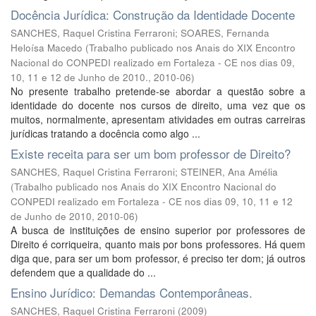
Docência Jurídica: Construção da Identidade Docente
SANCHES, Raquel Cristina Ferraroni
;
SOARES, Fernanda
Heloísa Macedo
(
Trabalho publicado nos Anais do XIX Encontro
Nacional do CONPEDI realizado em Fortaleza - CE nos dias 09,
10, 11 e 12 de Junho de 2010.
,
2010-06
)
No presente trabalho pretende-se abordar a questão sobre a
identidade do docente nos cursos de direito, uma vez que os
muitos, normalmente, apresentam atividades em outras carreiras
jurídicas tratando a docência como algo ...
Existe receita para ser um bom professor de Direito?
SANCHES, Raquel Cristina Ferraroni
;
STEINER, Ana Amélia
(
Trabalho publicado nos Anais do XIX Encontro Nacional do
CONPEDI realizado em Fortaleza - CE nos dias 09, 10, 11 e 12
de Junho de 2010
,
2010-06
)
A busca de instituições de ensino superior por professores de
Direito é corriqueira, quanto mais por bons professores. Há quem
diga que, para ser um bom professor, é preciso ter dom; já outros
defendem que a qualidade do ...
Ensino Jurídico: Demandas Contemporâneas.
SANCHES, Raquel Cristina Ferraroni
(
2009
)