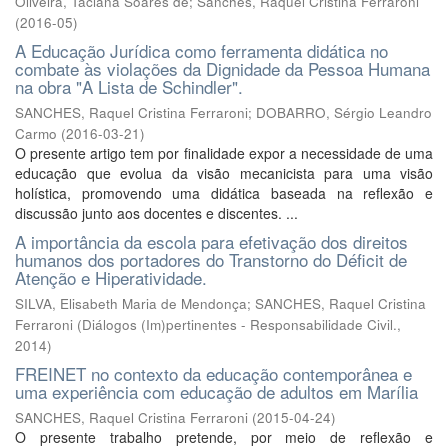
Oliveira, Taciana Soares de
;
Sanches, Raquel Cristina Ferraroni
(
2016-05
)
A Educação Jurídica como ferramenta didática no
combate às violações da Dignidade da Pessoa Humana
na obra "A Lista de Schindler".
SANCHES, Raquel Cristina Ferraroni
;
DOBARRO, Sérgio Leandro
Carmo
(
2016-03-21
)
O presente artigo tem por finalidade expor a necessidade de uma
educação que evolua da visão mecanicista para uma visão
holística, promovendo uma didática baseada na reflexão e
discussão junto aos docentes e discentes. ...
A importância da escola para efetivação dos direitos
humanos dos portadores do Transtorno do Déficit de
Atenção e Hiperatividade.
SILVA, Elisabeth Maria de Mendonça
;
SANCHES, Raquel Cristina
Ferraroni
(
Diálogos (Im)pertinentes - Responsabilidade Civil.
,
2014
)
FREINET no contexto da educação contemporânea e
uma experiência com educação de adultos em Marília
SANCHES, Raquel Cristina Ferraroni
(
2015-04-24
)
O presente trabalho pretende, por meio de reflexão e