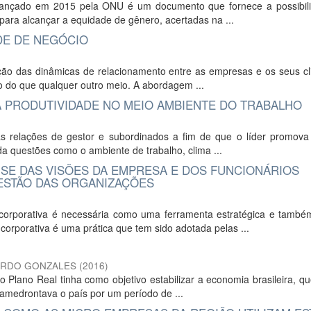
lançado em 2015 pela ONU é um documento que fornece a possibil
ara alcançar a equidade de gênero, acertadas na ...
DE DE NEGÓCIO
ão das dinâmicas de relacionamento entre as empresas e os seus cli
vo do que qualquer outro meio. A abordagem ...
A PRODUTIVIDADE NO MEIO AMBIENTE DO TRABALHO
as relações de gestor e subordinados a fim de que o líder promova
a questões como o ambiente de trabalho, clima ...
SE DAS VISÕES DA EMPRESA E DOS FUNCIONÁRIOS
ESTÃO DAS ORGANIZAÇÕES
orporativa é necessária como uma ferramenta estratégica e també
orporativa é uma prática que tem sido adotada pelas ...
ARDO GONZALES
(
2016
)
Plano Real tinha como objetivo estabilizar a economia brasileira, q
 amedrontava o país por um período de ...