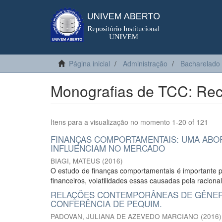
Página inicial
Administração
Bacharelado
Monografias de TCC: Rec
Itens para a visualização no momento 1-20 of 121
FINANÇAS COMPORTAMENTAIS: UMA ABO
INFLUENCIAM NO MERCADO
BIAGI, MATEUS
(
2016
)
O estudo de finanças comportamentais é importante p
financeiros, volatilidades essas causadas pela raciona
RELAÇÕES CONTEMPORÂNEAS DE GÊNERO
CONFERÊNCIA DE PEQUIM.
PADOVAN, JULIANA DE AZEVEDO MARCIANO
(
2016
)