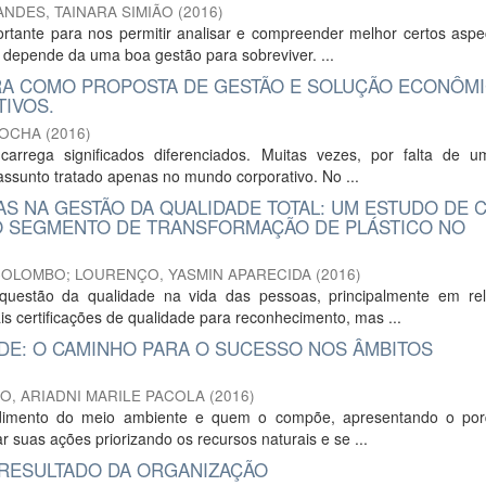
NDES, TAINARA SIMIÃO
(
2016
)
rtante para nos permitir analisar e compreender melhor certos aspe
 depende da uma boa gestão para sobreviver. ...
IRA COMO PROPOSTA DE GESTÃO E SOLUÇÃO ECONÔM
IVOS.
ROCHA
(
2016
)
rrega significados diferenciados. Muitas vezes, por falta de u
ssunto tratado apenas no mundo corporativo. No ...
AS NA GESTÃO DA QUALIDADE TOTAL: UM ESTUDO DE 
 SEGMENTO DE TRANSFORMAÇÃO DE PLÁSTICO NO
COLOMBO
;
LOURENÇO, YASMIN APARECIDA
(
2016
)
uestão da qualidade na vida das pessoas, principalmente em re
 certificações de qualidade para reconhecimento, mas ...
ADE: O CAMINHO PARA O SUCESSO NOS ÂMBITOS
O, ARIADNI MARILE PACOLA
(
2016
)
ndimento do meio ambiente e quem o compõe, apresentando o po
suas ações priorizando os recursos naturais e se ...
 RESULTADO DA ORGANIZAÇÃO