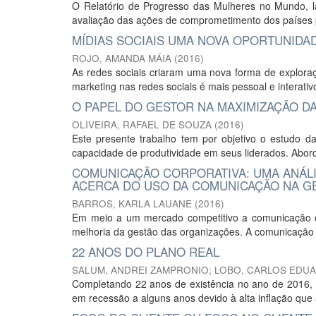
O Relatório de Progresso das Mulheres no Mundo, 
avaliação das ações de comprometimento dos países p
MÍDIAS SOCIAIS UMA NOVA OPORTUNIDA
ROJO, AMANDA MÁIA
(
2016
)
As redes sociais criaram uma nova forma de exploraç
marketing nas redes sociais é mais pessoal e interati
O PAPEL DO GESTOR NA MAXIMIZAÇÃO D
OLIVEIRA, RAFAEL DE SOUZA
(
2016
)
Este presente trabalho tem por objetivo o estudo d
capacidade de produtividade em seus liderados. Abord
COMUNICAÇÃO CORPORATIVA: UMA ANÁLI
ACERCA DO USO DA COMUNICAÇÃO NA G
BARROS, KARLA LAUANE
(
2016
)
Em meio a um mercado competitivo a comunicação c
melhoria da gestão das organizações. A comunicação c
22 ANOS DO PLANO REAL
SALUM, ANDREI ZAMPRONIO
;
LOBO, CARLOS EDU
Completando 22 anos de existência no ano de 2016, o 
em recessão a alguns anos devido à alta inflação que