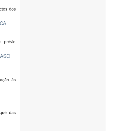
ctos dos
ICA
m prévio
CASO
lação às
rquê das