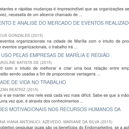
tantes e rápidas mudanças é imprescindível que as organizações se 
 vez, necessita de um alicerce chamado de ...
NTO E ANALISE DO MERCADO DE EVENTOS REALIZAD
HEUS GONZALES
(
2015
)
e eventos organizacionais na cidade de Marília com o intuito de pr
 eventos organizacionais, o trabalho irá ...
 USO PELAS EMPRESAS DE MARÍLIA E REGIÃO
AROLINE BATISTA DE
(
2015
)
90 com o intuito de melhorar e criar uma boa relação entre em
stão sendo usadas a fim de proporcionar vantagens ...
DADE DE VIDA NO TRABALHO
UZAN BEATRIZ
(
2015
)
 e se manter vivo nele está cada vez mais difícil. Sabe-se que a mã
uma vez que, é através dos conhecimentos ...
ÕES MOTIVACIONAIS NOS RECURSOS HUMANOS DA
NA VIANA ANTONUCI
;
AZEVEDO, MARIANE DA SILVA
(
2015
)
bjetivo pesquisar quais são os benefícios do Endomarketing, se a ap