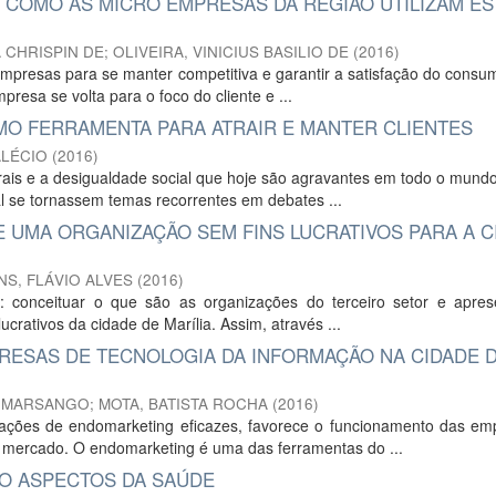
 COMO AS MICRO EMPRESAS DA REGIÃO UTILIZAM ES
 CHRISPIN DE
;
OLIVEIRA, VINICIUS BASILIO DE
(
2016
)
mpresas para se manter competitiva e garantir a satisfação do consu
resa se volta para o foco do cliente e ...
O FERRAMENTA PARA ATRAIR E MANTER CLIENTES
ALÉCIO
(
2016
)
rais e a desigualdade social que hoje são agravantes em todo o mund
al se tornassem temas recorrentes em debates ...
E UMA ORGANIZAÇÃO SEM FINS LUCRATIVOS PARA A C
NS, FLÁVIO ALVES
(
2016
)
 conceituar o que são as organizações do terceiro setor e apres
ucrativos da cidade de Marília. Assim, através ...
RESAS DE TECNOLOGIA DA INFORMAÇÃO NA CIDADE 
S MARSANGO
;
MOTA, BATISTA ROCHA
(
2016
)
ções de endomarketing eficazes, favorece o funcionamento das em
 mercado. O endomarketing é uma das ferramentas do ...
DO ASPECTOS DA SAÚDE