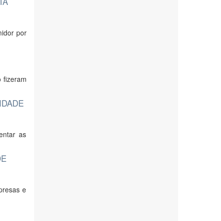
TA
midor por
o fizeram
IDADE
entar as
DE
presas e