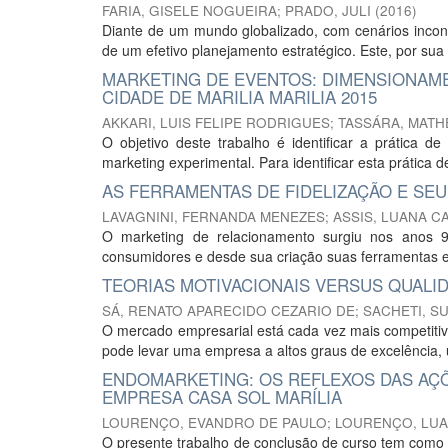
FARIA, GISELE NOGUEIRA
;
PRADO, JULI
(
2016
)
Diante de um mundo globalizado, com cenários incons
de um efetivo planejamento estratégico. Este, por sua
MARKETING DE EVENTOS: DIMENSIONAME
CIDADE DE MARILIA MARILIA 2015
AKKARI, LUIS FELIPE RODRIGUES
;
TASSÁRA, MAT
O objetivo deste trabalho é identificar a prática d
marketing experimental. Para identificar esta prática de
AS FERRAMENTAS DE FIDELIZAÇÃO E SEU
LAVAGNINI, FERNANDA MENEZES
;
ASSIS, LUANA C
O marketing de relacionamento surgiu nos anos 
consumidores e desde sua criação suas ferramentas e
TEORIAS MOTIVACIONAIS VERSUS QUALI
SÁ, RENATO APARECIDO CEZARIO DE
;
SACHETI, S
O mercado empresarial está cada vez mais competitivo
pode levar uma empresa a altos graus de excelência, 
ENDOMARKETING: OS REFLEXOS DAS AÇ
EMPRESA CASA SOL MARÍLIA
LOURENÇO, EVANDRO DE PAULO
;
LOURENÇO, LUA
O presente trabalho de conclusão de curso tem como o