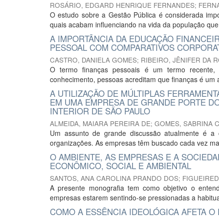
ROSÁRIO, EDGARD HENRIQUE FERNANDES
;
FERNA
O estudo sobre a Gestão Pública é considerada impo
quais acabam influenciando na vida da população que
A IMPORTÂNCIA DA EDUCAÇÃO FINANCE
PESSOAL COM COMPARATIVOS CORPORAT
CASTRO, DANIELA GOMES
;
RIBEIRO, JÊNIFER DA 
O termo finanças pessoais é um termo recente, ca
conhecimento, pessoas acreditam que finanças é um a
A UTILIZAÇÃO DE MÚLTIPLAS FERRAMENT
EM UMA EMPRESA DE GRANDE PORTE DO
INTERIOR DE SÃO PAULO
ALMEIDA, MAIARA PEREIRA DE
;
GOMES, SABRINA 
Um assunto de grande discussão atualmente é a q
organizações. As empresas têm buscado cada vez mais
O AMBIENTE, AS EMPRESAS E A SOCIED
ECONÔMICO, SOCIAL E AMBIENTAL
SANTOS, ANA CAROLINA PRANDO DOS
;
FIGUEIRED
A presente monografia tem como objetivo o ente
empresas estarem sentindo-se pressionadas a habituar 
COMO A ESSÊNCIA IDEOLÓGICA AFETA O