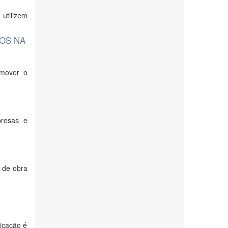
utilizem
OS NA
omover o
presas e
o de obra
licação é