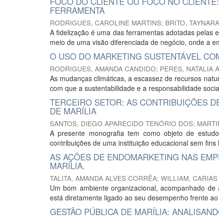
FOCO DO CLIENTE OU FOCO NO CLIENTE:
FERRAMENTA
RODRIGUES, CAROLINE MARTINS
;
BRITO, TAYNARA
A fidelização é uma das ferramentas adotadas pelas e
meio de uma visão diferenciada de negócio, onde a emp
O USO DO MARKETING SUSTENTÁVEL COM
RODRIGUES, AMANDA CANDIDO
;
PERES, NATALIA 
As mudanças climáticas, a escassez de recursos natu
com que a sustentabilidade e a responsabilidade soci
TERCEIRO SETOR: AS CONTRIBUIÇÕES D
DE MARÍLIA
SANTOS, DIEGO APARECIDO TENÓRIO DOS
;
MARTI
A presente monografia tem como objeto de estudo:
contribuições de uma instituição educacional sem fins l
AS AÇÕES DE ENDOMARKETING NAS EMP
MARÍLIA.
TALITA, AMANDA ALVES CORRÊA
;
WILLIAM, CARIA
Um bom ambiente organizacional, acompanhado de a
está diretamente ligado ao seu desempenho frente ao
GESTÃO PÚBLICA DE MARÍLIA: ANALISAN